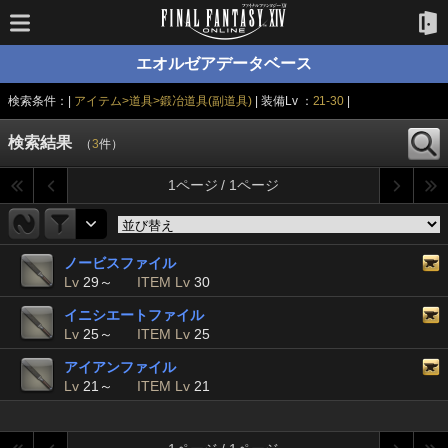
エオルゼアデータベース
検索条件：|
アイテム>道具>鍛冶道具(副道具)
| 装備Lv ：
21-30
|
検索結果
（
3
件）
1ページ / 1ページ
ノービスファイル
Lv
29～
ITEM Lv
30
イニシエートファイル
Lv
25～
ITEM Lv
25
アイアンファイル
Lv
21～
ITEM Lv
21