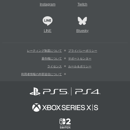
Instagram
Twitch
LINE
Bluesky
レーティング制度について
プライバシーポリシー
著作権について
サポートセンター
ライセンス
ルール＆ポリシー
利用者情報の外部送信について