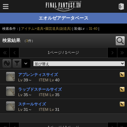
エオルゼアデータベース
検索条件：|
アイテム>道具>園芸道具(副道具)
| 装備Lv ：
31-40
|
検索結果
（
3
件）
1ページ / 1ページ
アプレンティスサイズ
Lv
39～
ITEM Lv
40
ラップドスチールサイズ
Lv
35～
ITEM Lv
35
スチールサイズ
Lv
31～
ITEM Lv
31