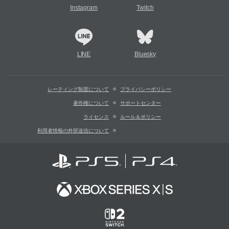
Instagram
Twitch
LINE
Bluesky
レーティング制度について
プライバシーポリシー
著作権について
サポートセンター
ライセンス
ルール＆ポリシー
利用者情報の外部送信について