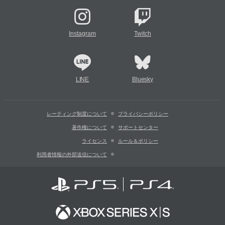
Instagram
Twitch
LINE
Bluesky
レーティング制度について
プライバシーポリシー
著作権について
サポートセンター
ライセンス
ルール＆ポリシー
利用者情報の外部送信について