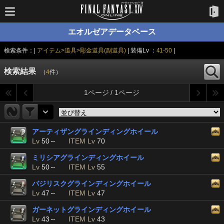
エオルゼアデータベース
検索条件：|
アイテム>道具>彫金道具(副道具)
| 装備Lv ：
41-50
|
検索結果
（
4
件）
1ページ / 1ページ
アーティザングラインディングホイール
Lv
50～
ITEM Lv
70
ミリシアグラインディングホイール
Lv
50～
ITEM Lv
55
バジリスクグラインディングホイール
Lv
47～
ITEM Lv
47
ガーネットグラインディングホイール
Lv
43～
ITEM Lv
43