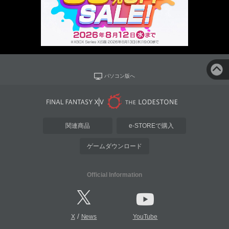
パソコン版へ
関連商品
e-STOREで購入
ゲームダウンロード
Official Information
/
X
News
YouTube