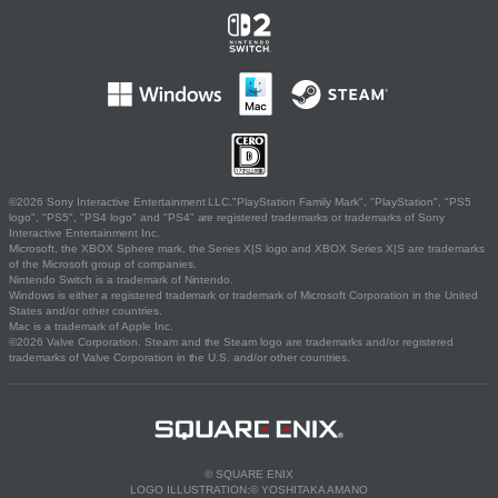
©2026 Sony Interactive Entertainment LLC."PlayStation Family Mark", "PlayStation", "PS5
logo", "PS5", "PS4 logo" and "PS4" are registered trademarks or trademarks of Sony
Interactive Entertainment Inc.
Microsoft, the XBOX Sphere mark, the Series X|S logo and XBOX Series X|S are trademarks
of the Microsoft group of companies.
Nintendo Switch is a trademark of Nintendo.
Windows is either a registered trademark or trademark of Microsoft Corporation in the United
States and/or other countries.
Mac is a trademark of Apple Inc.
©2026 Valve Corporation. Steam and the Steam logo are trademarks and/or registered
trademarks of Valve Corporation in the U.S. and/or other countries.
© SQUARE ENIX
LOGO ILLUSTRATION:© YOSHITAKA AMANO