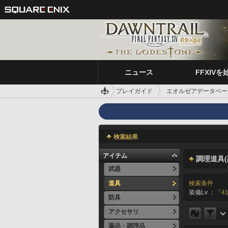
ニュース
FFXIVを
プレイガイド
エオルゼアデータベー
検索結果
アイテム
調理道具(
武器
道具
検索条件
装備Lv ：「
41
防具
アクセサリ
薬品・調理品