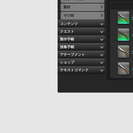
素材
その他
コンテンツ
クエスト
製作手帳
採集手帳
アチーブメント
ショップ
テキストコマンド