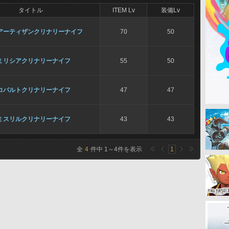
タイトル
ITEM Lv
装備Lv
アーティザンクリナリーナイフ
70
50
ミリシアクリナリーナイフ
55
50
コバルトクリナリーナイフ
47
47
ミスリルクリナリーナイフ
43
43
全
4
件中
1
～
4
件を表示
1