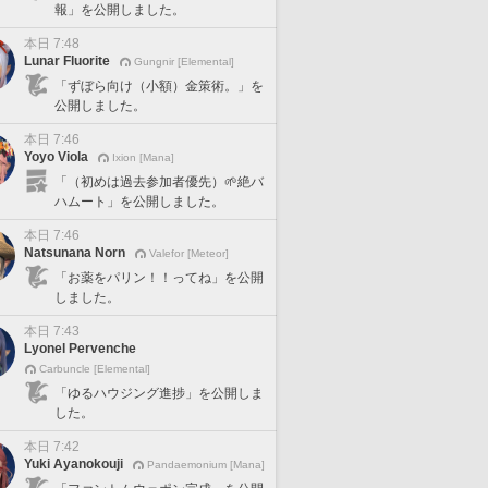
報」を公開しました。
本日 7:48
Lunar Fluorite
Gungnir [Elemental]
「ずぼら向け（小額）金策術。」を
公開しました。
本日 7:46
Yoyo Viola
Ixion [Mana]
「（初めは過去参加者優先）🌱絶バ
ハムート」を公開しました。
本日 7:46
Natsunana Norn
Valefor [Meteor]
「お薬をパリン！！ってね」を公開
しました。
本日 7:43
Lyonel Pervenche
Carbuncle [Elemental]
「ゆるハウジング進捗」を公開しま
した。
本日 7:42
Yuki Ayanokouji
Pandaemonium [Mana]