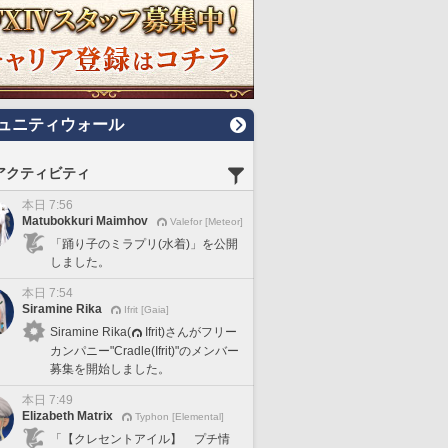
ュニティウォール
アクティビティ
本日 7:56
Matubokkuri Maimhov
Valefor [Meteor]
「踊り子のミラプリ(水着)」を公開
しました。
本日 7:54
Siramine Rika
Ifrit [Gaia]
Siramine Rika(
Ifrit)さんがフリー
カンパニー"Cradle(Ifrit)"のメンバー
募集を開始しました。
本日 7:49
Elizabeth Matrix
Typhon [Elemental]
「【クレセントアイル】 プチ情