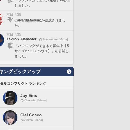
「ファントムウェポン完成」を公開
しました。
本日 7:38
Calvard(Maduin)が結成されまし
た。
本日 7:35
Xaviloix Alabaster
Masamune [Mana]
「ハウジングができる方募集中【S
サイズ/ソロFCハウス】」を公開し
ました。
キングピックアップ
タルコンフリクト ランキング
Jay Eins
Chocobo [Mana]
Ciel Cocco
Anima [Mana]