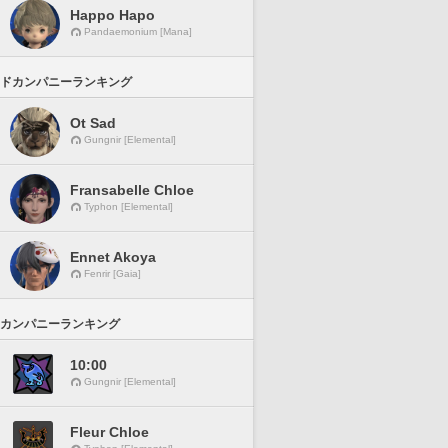
Happo Hapo
Pandaemonium [Mana]
ドカンパニーランキング
Ot Sad
Gungnir [Elemental]
Fransabelle Chloe
Typhon [Elemental]
Ennet Akoya
Fenrir [Gaia]
カンパニーランキング
10:00
Gungnir [Elemental]
Fleur Chloe