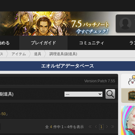
始める
プレイガイド
コミュニティ
ラ
ス
アイテム
道具
調理道具(副道具)
エオルゼアデータベース
Version:Patch 7.55
副道具)
-50
」
全
4
件中
1
～
4
件を表示
1