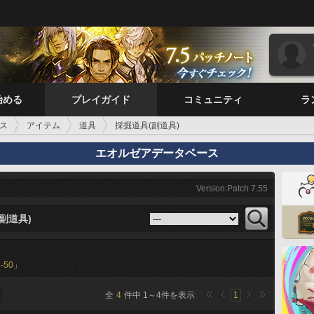
始める
プレイガイド
コミュニティ
ラ
ス
アイテム
道具
採掘道具(副道具)
エオルゼアデータベース
Version:Patch 7.55
副道具)
-50
」
全
4
件中
1
～
4
件を表示
1