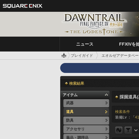
ニュース
FFXIVを
プレイガイド
エオルゼアデータベー
検索結果
アイテム
採掘道具(
武器
道具
検索条件
装備Lv ：「
41
防具
アクセサリ
薬品・調理品