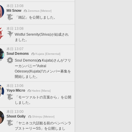
本日 13:08
Mii Snow
Zeromus [Meteor]
「雑記」を公開しました。
本日 13:08
Wistful Serenity(Shiva)が結成され
ました。
本日 13:07
Soul Demons
Kujata [Elemental]
Soul Demons(
Kujata)さんがフリ
ーカンパニー"Astral
Odessey(Kujata)"のメンバー募集を
開始しました。
本日 13:06
Yoyo Micro
Hades [Mana]
「モーツァルトの言葉から」を公開
しました。
本日 13:00
Shoot Goliy
Shinryu [Meteor]
「ヤニネコ六話観る前のペンペンラ
ブストーリーSS」を公開しまし