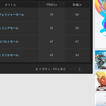
タイトル
ITEM Lv
装備Lv
フォリジャーモール
70
50
ミリシアモール
55
50
コバルトモール
47
47
ミスリルモール
43
43
全
4
件中
1
～
4
件を表示
1