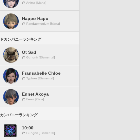
Anima [Mana]
Happo Hapo
Pandaemonium [Mana]
ドカンパニーランキング
Ot Sad
Gungnir [Elemental]
Fransabelle Chloe
Typhon [Elemental]
Ennet Akoya
Fenrir [Gaia]
カンパニーランキング
10:00
Gungnir [Elemental]