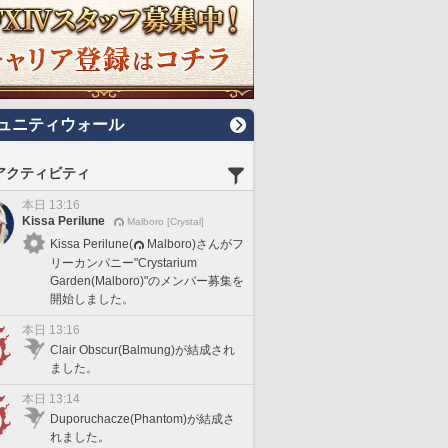
ュニティウォール
アクティビティ
本日 13:16
Kissa Perilune
Malboro [Crystal]
Kissa Perilune(
Malboro)さんがフ
リーカンパニー"Crystarium
Garden(Malboro)"のメンバー募集を
開始しました。
本日 13:16
Clair Obscur(Balmung)が結成され
ました。
本日 13:14
Duporuchacze(Phantom)が結成さ
れました。