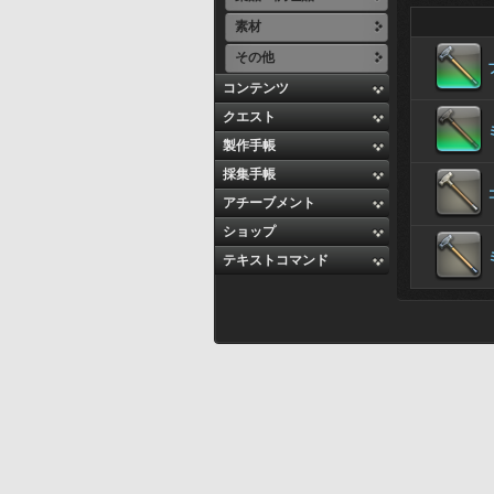
素材
その他
コンテンツ
クエスト
製作手帳
採集手帳
アチーブメント
ショップ
テキストコマンド