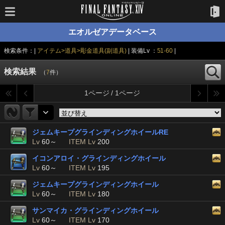
エオルゼアデータベース
検索条件：|
アイテム>道具>彫金道具(副道具)
| 装備Lv ：
51-60
|
検索結果
（
7
件）
1ページ / 1ページ
ジェムキープグラインディングホイールRE
Lv
60～
ITEM Lv
200
イコンアロイ・グラインディングホイール
Lv
60～
ITEM Lv
195
ジェムキープグラインディングホイール
Lv
60～
ITEM Lv
180
サンマイカ・グラインディングホイール
Lv
60～
ITEM Lv
170