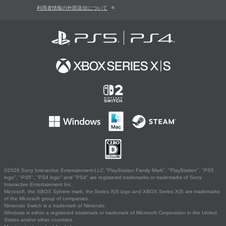
利用者情報の外部送信について
©2026 Sony Interactive Entertainment LLC."PlayStation Family Mark", "PlayStation", "PS5
logo", "PS5", "PS4 logo" and "PS4" are registered trademarks or trademarks of Sony
Interactive Entertainment Inc.
Microsoft, the XBOX Sphere mark, the Series X|S logo and XBOX Series X|S are trademarks
of the Microsoft group of companies.
Nintendo Switch is a trademark of Nintendo.
Windows is either a registered trademark or trademark of Microsoft Corporation in the United
States and/or other countries.