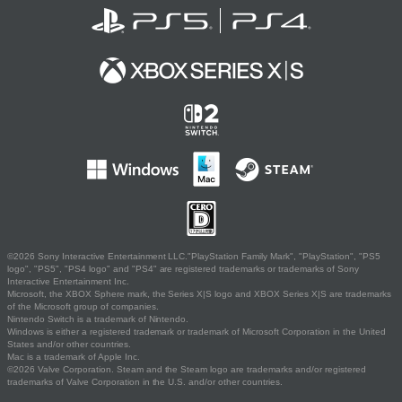
©2026 Sony Interactive Entertainment LLC."PlayStation Family Mark", "PlayStation", "PS5
logo", "PS5", "PS4 logo" and "PS4" are registered trademarks or trademarks of Sony
Interactive Entertainment Inc.
Microsoft, the XBOX Sphere mark, the Series X|S logo and XBOX Series X|S are trademarks
of the Microsoft group of companies.
Nintendo Switch is a trademark of Nintendo.
Windows is either a registered trademark or trademark of Microsoft Corporation in the United
States and/or other countries.
Mac is a trademark of Apple Inc.
©2026 Valve Corporation. Steam and the Steam logo are trademarks and/or registered
trademarks of Valve Corporation in the U.S. and/or other countries.