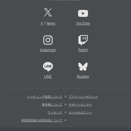
/
X
News
YouTube
Instagram
Twitch
LINE
Bluesky
レーティング制度について
プライバシーポリシー
著作権について
サポートセンター
ライセンス
ルール＆ポリシー
利用者情報の外部送信について