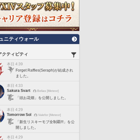
ュニティウォール
アクティビティ
本日 4:39
Forget Raffles(Seraph)が結成され
ました。
本日 4:33
Sakura Svart
Belias [Meteor]
「頭お花畑」を公開しました。
本日 4:29
Tomorrow Sol
Valefor [Meteor]
「新生リスキーモブ全制覇!!!」を公
開しました。
本日 4:29