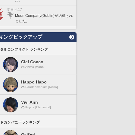
た。
本日 4:17
Moon Company(Goblin)が結成され
ました。
キングピックアップ
タルコンフリクト ランキング
Ciel Cocco
Anima [Mana]
Happo Hapo
Pandaemonium [Mana]
Vivi Ann
Kujata [Elemental]
ドカンパニーランキング
Ot Sad