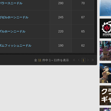
パラースニードル
290
70
ガゼルホーンニードル
245
67
ブルホーンニードル
220
65
ボムフィッシュニードル
190
62
全
11
件中
1
～
11
件を表示
1