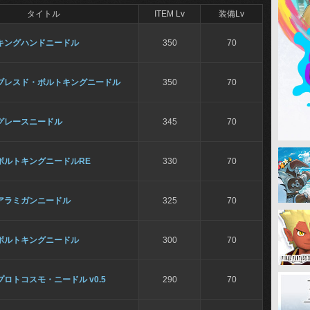
タイトル
ITEM Lv
装備Lv
キングハンドニードル
350
70
ブレスド・ボルトキングニードル
350
70
グレースニードル
345
70
ボルトキングニードルRE
330
70
アラミガンニードル
325
70
ボルトキングニードル
300
70
プロトコスモ・ニードル v0.5
290
70