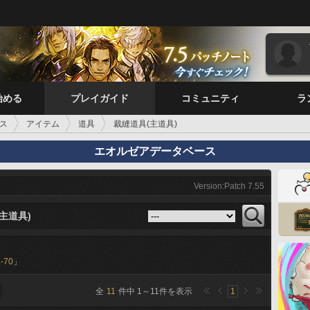
始める
プレイガイド
コミュニティ
ラ
ス
アイテム
道具
裁縫道具(主道具)
エオルゼアデータベース
Version:Patch 7.55
主道具)
-70
」
全
11
件中
1
～
11
件を表示
1