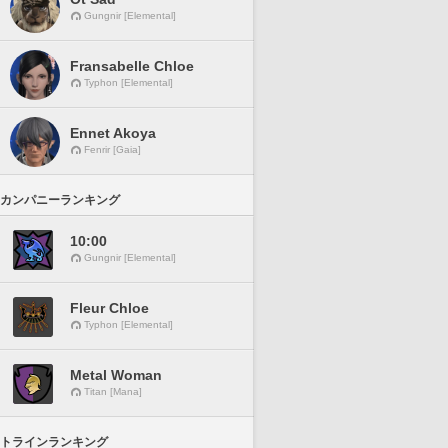
Gungnir [Elemental]
Fransabelle Chloe
Typhon [Elemental]
Ennet Akoya
Fenrir [Gaia]
カンパニーランキング
10:00
Gungnir [Elemental]
Fleur Chloe
Typhon [Elemental]
Metal Woman
Titan [Mana]
トラインランキング