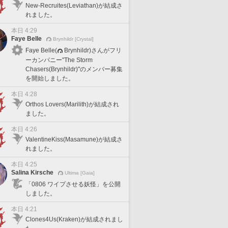
New-Recruites(Leviathan)が結成さ
れました。
本日 4:29
Faye Belle
Brynhildr [Crystal]
Faye Belle(
Brynhildr)さんがフリ
ーカンパニー"The Storm
Chasers(Brynhildr)"のメンバー募集
を開始しました。
本日 4:28
Orthos Lovers(Marilith)が結成され
ました。
本日 4:26
ValentineKiss(Masamune)が結成さ
れました。
本日 4:25
Salina Kirsche
Ultima [Gaia]
「0806 ワイプさせる妖怪」を公開
しました。
本日 4:21
Clones4Us(Kraken)が結成されまし