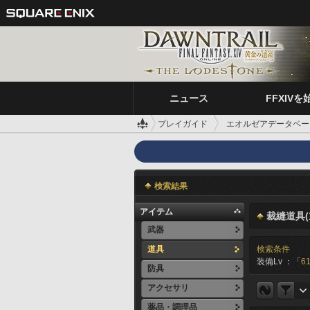
ニュース
FFXIVを
プレイガイド
エオルゼアデータベー
検索結果
アイテム
裁縫道具(
武器
道具
検索条件
装備Lv ：「
61
防具
アクセサリ
薬品・調理品