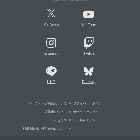
/
X
News
YouTube
Instagram
Twitch
LINE
Bluesky
レーティング制度について
プライバシーポリシー
著作権について
サポートセンター
ライセンス
ルール＆ポリシー
利用者情報の外部送信について