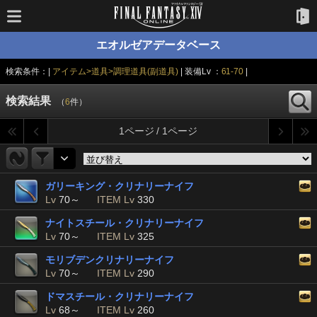
エオルゼアデータベース
検索条件：|
アイテム>道具>調理道具(副道具)
| 装備Lv ：
61-70
|
検索結果
（
6
件）
1ページ / 1ページ
ガリーキング・クリナリーナイフ
Lv
70～
ITEM Lv
330
ナイトスチール・クリナリーナイフ
Lv
70～
ITEM Lv
325
モリブデンクリナリーナイフ
Lv
70～
ITEM Lv
290
ドマスチール・クリナリーナイフ
Lv
68～
ITEM Lv
260