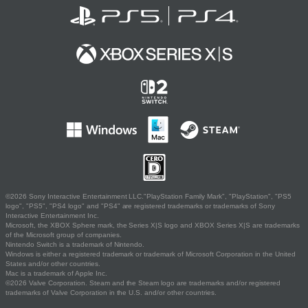
©2026 Sony Interactive Entertainment LLC."PlayStation Family Mark", "PlayStation", "PS5
logo", "PS5", "PS4 logo" and "PS4" are registered trademarks or trademarks of Sony
Interactive Entertainment Inc.
Microsoft, the XBOX Sphere mark, the Series X|S logo and XBOX Series X|S are trademarks
of the Microsoft group of companies.
Nintendo Switch is a trademark of Nintendo.
Windows is either a registered trademark or trademark of Microsoft Corporation in the United
States and/or other countries.
Mac is a trademark of Apple Inc.
©2026 Valve Corporation. Steam and the Steam logo are trademarks and/or registered
trademarks of Valve Corporation in the U.S. and/or other countries.