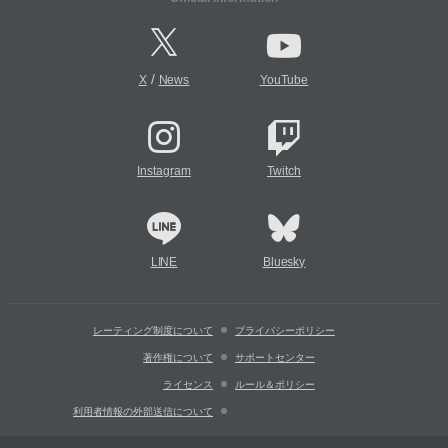
/
X
News
YouTube
Instagram
Twitch
LINE
Bluesky
レーティング制度について
プライバシーポリシー
著作権について
サポートセンター
ライセンス
ルール＆ポリシー
利用者情報の外部送信について