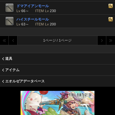
ドマアイアンモール
Lv
66～
ITEM Lv
230
ハイスチールモール
Lv
63～
ITEM Lv
200
1ページ / 1ページ
道具
アイテム
エオルゼアデータベース