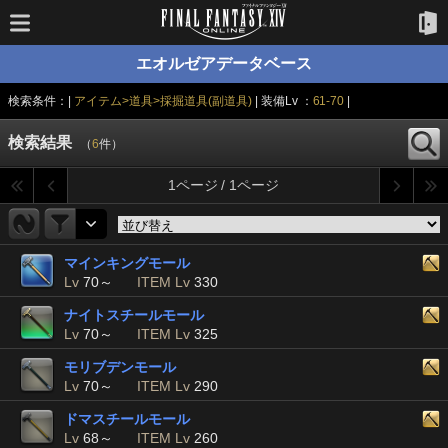
エオルゼアデータベース
検索条件：|
アイテム>道具>採掘道具(副道具)
| 装備Lv ：
61-70
|
検索結果
（
6
件）
1ページ / 1ページ
マインキングモール
Lv
70～
ITEM Lv
330
ナイトスチールモール
Lv
70～
ITEM Lv
325
モリブデンモール
Lv
70～
ITEM Lv
290
ドマスチールモール
Lv
68～
ITEM Lv
260