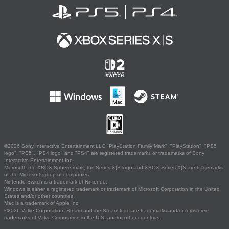
©2026 Sony Interactive Entertainment LLC."PlayStation Family Mark", "PlayStation", "PS5
logo", "PS5", "PS4 logo" and "PS4" are registered trademarks or trademarks of Sony
Interactive Entertainment Inc.
Microsoft, the XBOX Sphere mark, the Series X|S logo and XBOX Series X|S are trademarks
of the Microsoft group of companies.
Nintendo Switch is a trademark of Nintendo.
Windows is either a registered trademark or trademark of Microsoft Corporation in the United
States and/or other countries.
Mac is a trademark of Apple Inc.
©2026 Valve Corporation. Steam and the Steam logo are trademarks and/or registered
trademarks of Valve Corporation in the U.S. and/or other countries.