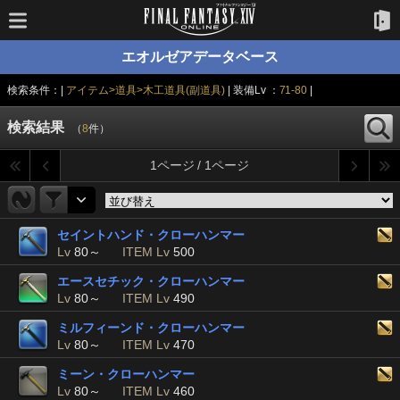
エオルゼアデータベース
検索条件：|
アイテム>道具>木工道具(副道具)
| 装備Lv ：
71-80
|
検索結果
（
8
件）
1ページ / 1ページ
セイントハンド・クローハンマー
Lv
80～
ITEM Lv
500
エースセチック・クローハンマー
Lv
80～
ITEM Lv
490
ミルフィーンド・クローハンマー
Lv
80～
ITEM Lv
470
ミーン・クローハンマー
Lv
80～
ITEM Lv
460