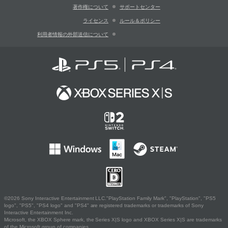
著作権について
サポートセンター
ライセンス
ルール＆ポリシー
利用者情報の外部送信について
©2026 Sony Interactive Entertainment LLC."PlayStation Family Mark", "PlayStation", "PS5
logo", "PS5", "PS4 logo" and "PS4" are registered trademarks or trademarks of Sony
Interactive Entertainment Inc.
Microsoft, the XBOX Sphere mark, the Series X|S logo and XBOX Series X|S are trademarks
of the Microsoft group of companies.