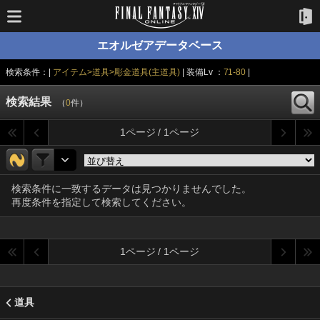
エオルゼアデータベース
検索条件：|
アイテム>道具>彫金道具(主道具)
| 装備Lv ：
71-80
|
検索結果
（
0
件）
1ページ / 1ページ
検索条件に一致するデータは見つかりませんでした。
再度条件を指定して検索してください。
1ページ / 1ページ
道具