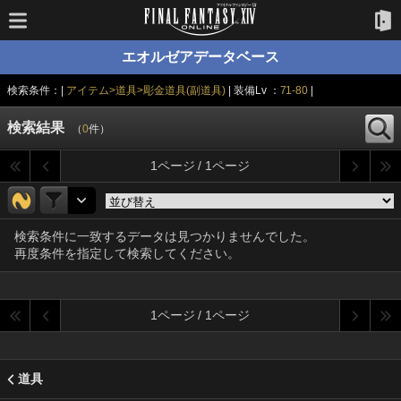
エオルゼアデータベース
検索条件：|
アイテム>道具>彫金道具(副道具)
| 装備Lv ：
71-80
|
検索結果
（
0
件）
1ページ / 1ページ
検索条件に一致するデータは見つかりませんでした。
再度条件を指定して検索してください。
1ページ / 1ページ
道具