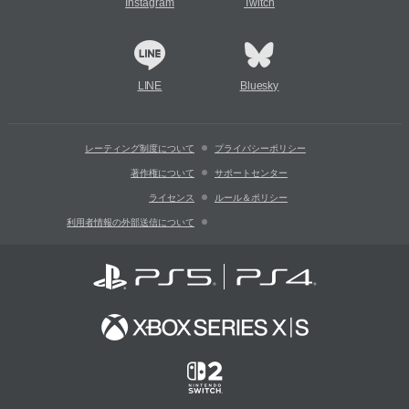
Instagram
Twitch
LINE
Bluesky
レーティング制度について
プライバシーポリシー
著作権について
サポートセンター
ライセンス
ルール＆ポリシー
利用者情報の外部送信について