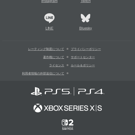
Instagram
Twitch
LINE
Bluesky
レーティング制度について
プライバシーポリシー
著作権について
サポートセンター
ライセンス
ルール＆ポリシー
利用者情報の外部送信について