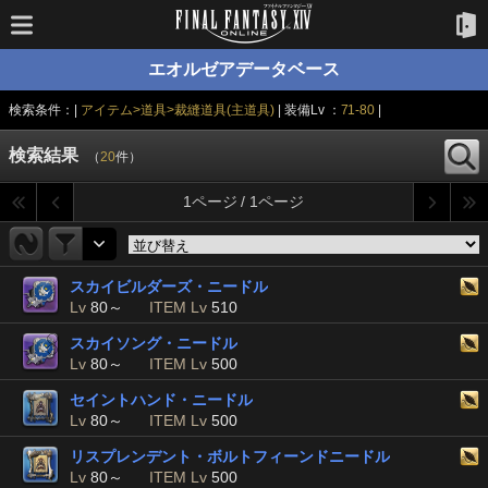
エオルゼアデータベース
検索条件：|
アイテム>道具>裁縫道具(主道具)
| 装備Lv ：
71-80
|
検索結果
（
20
件）
1ページ / 1ページ
スカイビルダーズ・ニードル
Lv
80～
ITEM Lv
510
スカイソング・ニードル
Lv
80～
ITEM Lv
500
セイントハンド・ニードル
Lv
80～
ITEM Lv
500
リスプレンデント・ボルトフィーンドニードル
Lv
80～
ITEM Lv
500