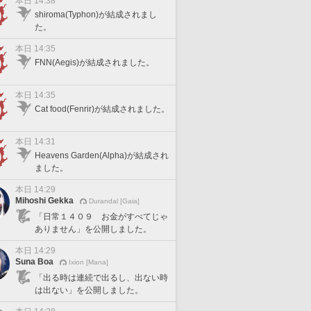
本日 14:38
shiroma(Typhon)が結成されまし
た。
本日 14:35
FNN(Aegis)が結成されました。
本日 14:35
Cat food(Fenrir)が結成されました。
本日 14:31
Heavens Garden(Alpha)が結成され
ました。
本日 14:29
Mihoshi Gekka
Durandal [Gaia]
「日常１４０９ お金がすべてじゃ
ありません」を公開しました。
本日 14:29
Suna Boa
Ixion [Mana]
「出る時は連続で出るし、出ない時
は出ない」を公開しました。