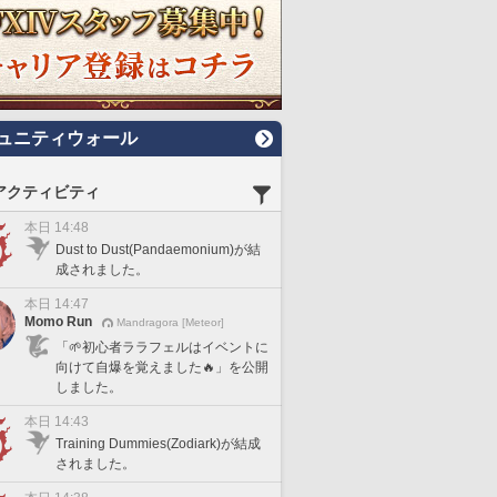
ュニティウォール
アクティビティ
本日 14:48
Dust to Dust(Pandaemonium)が結
成されました。
本日 14:47
Momo Run
Mandragora [Meteor]
「🌱初心者ララフェルはイベントに
向けて自爆を覚えました🔥」を公開
しました。
本日 14:43
Training Dummies(Zodiark)が結成
されました。