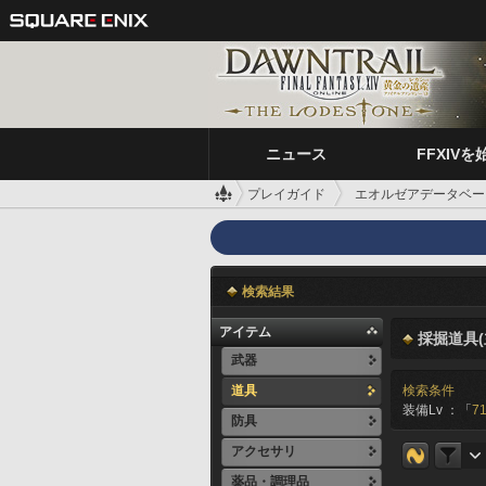
ニュース
FFXIVを
プレイガイド
エオルゼアデータベー
検索結果
アイテム
採掘道具(
武器
道具
検索条件
装備Lv ：「
71
防具
アクセサリ
薬品・調理品