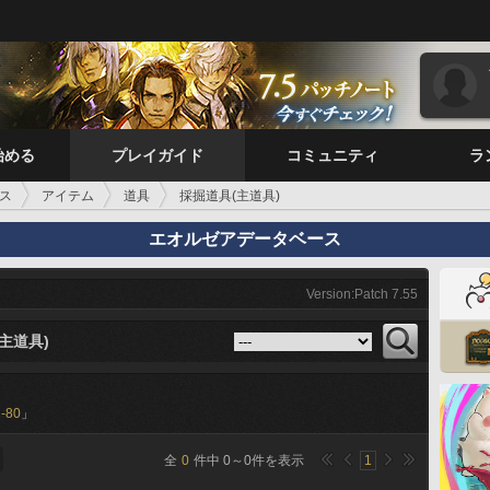
始める
プレイガイド
コミュニティ
ラ
ス
アイテム
道具
採掘道具(主道具)
エオルゼアデータベース
Version:Patch 7.55
主道具)
-80
」
全
0
件中
0
～
0
件を表示
1