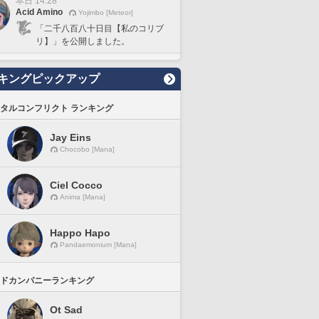
本日 14:28
Acid Amino
Yojimbo [Meteor]
「二千八百八十日目【私のコリブ
リ】」を公開しました。
キングピックアップ
タルコンフリクト ランキング
Jay Eins
Chocobo [Mana]
Ciel Cocco
Anima [Mana]
Happo Hapo
Pandaemonium [Mana]
ドカンパニーランキング
Ot Sad