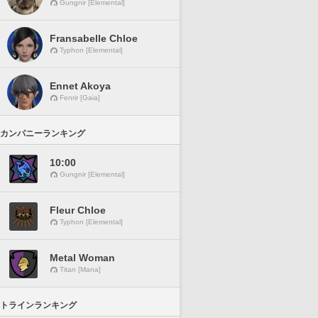
Gungnir [Elemental]
Fransabelle Chloe
Typhon [Elemental]
Ennet Akoya
Fenrir [Gaia]
カンパニーランキング
10:00
Gungnir [Elemental]
Fleur Chloe
Typhon [Elemental]
Metal Woman
Titan [Mana]
トラインランキング