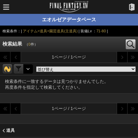
エオルゼアデータベース
検索条件：|
アイテム>道具>園芸道具(主道具)
| 装備Lv ：
71-80
|
検索結果
（
0
件）
1ページ / 1ページ
検索条件に一致するデータは見つかりませんでした。
再度条件を指定して検索してください。
1ページ / 1ページ
道具