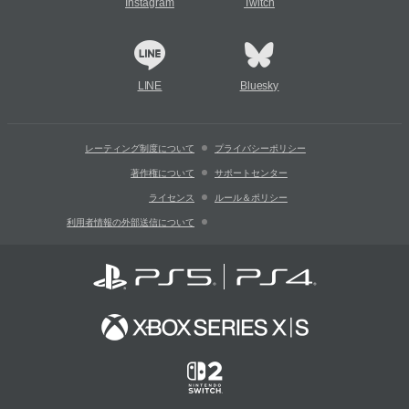
Instagram
Twitch
LINE
Bluesky
レーティング制度について
プライバシーポリシー
著作権について
サポートセンター
ライセンス
ルール＆ポリシー
利用者情報の外部送信について