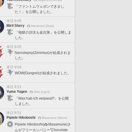
「ファントムウェポンできまし
た！」を公開しました。
本日 9:06
Miril Shery
Alexander [Gaia]
「地獄の沙汰も金次第」を公開しま
した。
本日 9:05
Narcolepsy(Zeromus)が結成されま
した。
本日 9:04
WOW(Gungnir)が結成されました。
本日 8:51
Yume Yugen
Odin [Light]
「Was hab ich verpasst?」を公開
しました。
本日 8:51
Pipiele Hikoboshi
Masamune [Mana]
Pipiele Hikoboshi(
Masamune)さ
んがフリーカンパニー"Chocolate