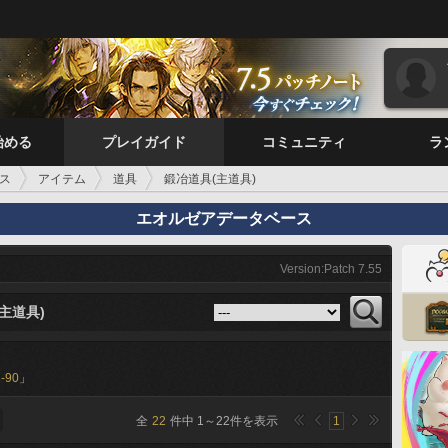
始める
プレイガイド
コミュニティ
ラ
ス
アイテム
道具
鍛冶道具(主道具)
エオルゼアデータベース
Version:Patch 7.55
主道具)
-90
」
全
22
件中
1
～
22
件を表示
1