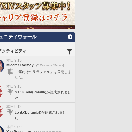
ュニティウォール
アクティビティ
本日 9:15
Micomel Admay
Zeromus [Meteor]
「運だけのララフェル」を公開しま
した。
本日 9:13
MaGiCode(Ramuh)が結成されまし
た。
本日 9:12
Lento(Durandal)が結成されまし
た。
本日 9:09
Yuu Rosemary
Aegis [Elemental]