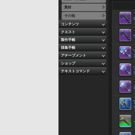
素材
その他
コンテンツ
クエスト
製作手帳
採集手帳
アチーブメント
ショップ
テキストコマンド