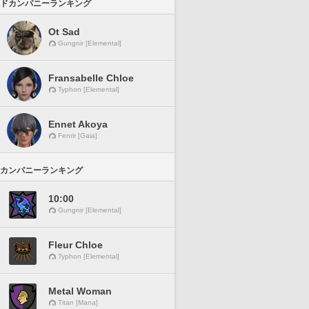
ドカンパニーランキング
Ot Sad
Gungnir [Elemental]
Fransabelle Chloe
Typhon [Elemental]
Ennet Akoya
Fenrir [Gaia]
カンパニーランキング
10:00
Gungnir [Elemental]
Fleur Chloe
Typhon [Elemental]
Metal Woman
Titan [Mana]