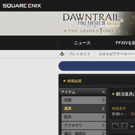
ニュース
FFXIVを
プレイガイド
エオルゼアデータベー
検索結果
アイテム
鍛冶道具(
武器
道具
検索条件
装備Lv ：「
81
防具
アクセサリ
薬品・調理品