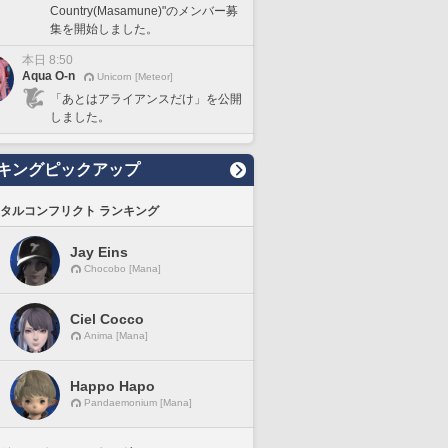
Country(Masamune)"のメンバー募
集を開始しました。
本日 8:50
Aqua O-n
Unicorn [Meteor]
「あとはアライアンスだけ」を公開
しました。
キングピックアップ
タルコンフリクト ランキング
Jay Eins
Chocobo [Mana]
Ciel Cocco
Anima [Mana]
Happo Hapo
Pandaemonium [Mana]