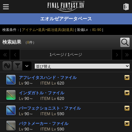
エオルゼアデータベース
検索条件：|
アイテム>道具>鍛冶道具(副道具)
| 装備Lv ：
81-90
|
検索結果
（
8
件）
1ページ / 1ページ
アフレイタスハンド・ファイル
Lv
90～
ITEM Lv
620
インダガトル・ファイル
Lv
90～
ITEM Lv
620
パーフェクショニスト・ファイル
Lv
90～
ITEM Lv
590
パクトメーカー・ファイル
Lv
90～
ITEM Lv
590