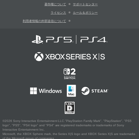
著作権について
サポートセンター
ライセンス
ルール＆ポリシー
利用者情報の外部送信について
©2026 Sony Interactive Entertainment LLC."PlayStation Family Mark", "PlayStation", "PS5
logo", "PS5", "PS4 logo" and "PS4" are registered trademarks or trademarks of Sony
Interactive Entertainment Inc.
Microsoft, the XBOX Sphere mark, the Series X|S logo and XBOX Series X|S are trademarks
of the Microsoft group of companies.