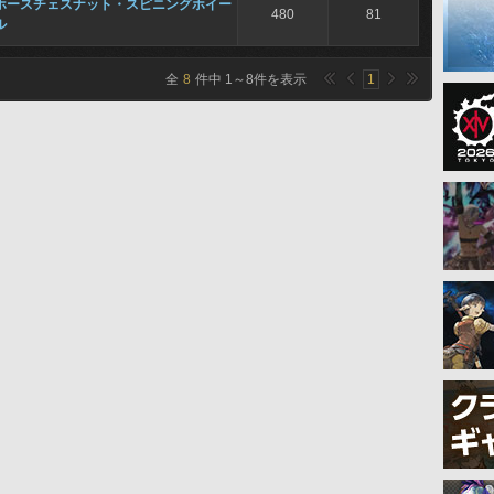
ホースチェスナット・スピニングホイー
480
81
ル
全
8
件中
1
～
8
件を表示
1