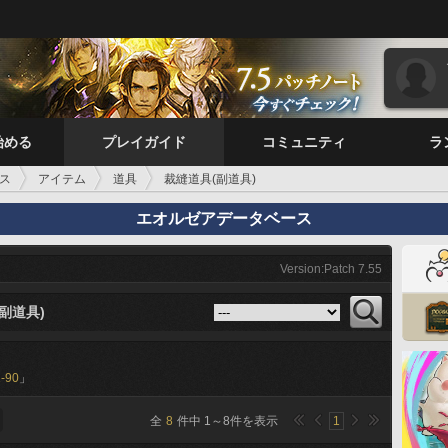
始める
プレイガイド
コミュニティ
ラ
ス
アイテム
道具
裁縫道具(副道具)
エオルゼアデータベース
Version:Patch 7.55
副道具)
-90
」
全
8
件中
1
～
8
件を表示
1