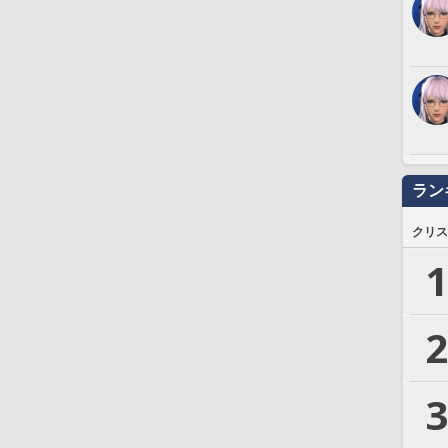
ラン
クリス
1
2
3