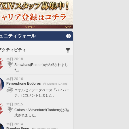
ュニティウォール
アクティビティ
本日 20:18
Strawhats(Raiden)が結成されまし
た。
本日 20:16
Persephone Eudoros
Moogle [Chaos]
エオルゼアデータベース「ハイパー
チ」にコメントしました。
本日 20:15
Colors of Adventure!(Tonberry)が結
成されました。
本日 20:14
Rayylee Sung
Excalibur [Primal]