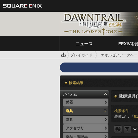
ニュース
FFXIVを
プレイガイド
エオルゼアデータベー
検索結果
アイテム
裁縫道具(
武器
道具
検索条件
装備Lv ：「
81
防具
アクセサリ
薬品・調理品