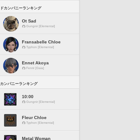
ドカンパニーランキング
Ot Sad
Gungnir [Elemental]
Fransabelle Chloe
Typhon [Elemental]
Ennet Akoya
Fenrir [Gaia]
カンパニーランキング
10:00
Gungnir [Elemental]
Fleur Chloe
Typhon [Elemental]
Metal Woman