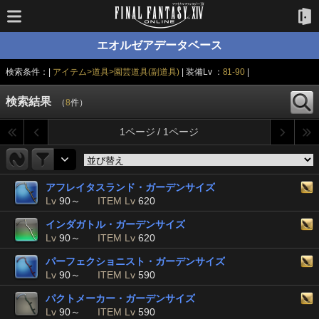
エオルゼアデータベース
検索条件：|
アイテム>道具>園芸道具(副道具)
| 装備Lv ：
81-90
|
検索結果
（
8
件）
1ページ / 1ページ
アフレイタスランド・ガーデンサイズ
Lv
90～
ITEM Lv
620
インダガトル・ガーデンサイズ
Lv
90～
ITEM Lv
620
パーフェクショニスト・ガーデンサイズ
Lv
90～
ITEM Lv
590
パクトメーカー・ガーデンサイズ
Lv
90～
ITEM Lv
590