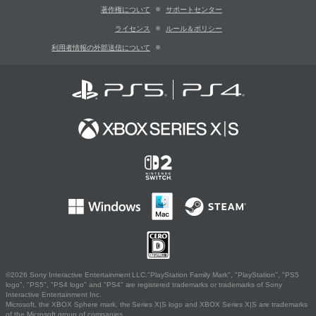
著作権について
サポートセンター
ライセンス
ルール＆ポリシー
利用者情報の外部送信について
©2026 Sony Interactive Entertainment LLC."PlayStation Family Mark", "PlayStation", "PS5
logo", "PS5", "PS4 logo" and "PS4" are registered trademarks or trademarks of Sony
Interactive Entertainment Inc.
Microsoft, the XBOX Sphere mark, the Series X|S logo and XBOX Series X|S are trademarks
of the Microsoft group of companies.