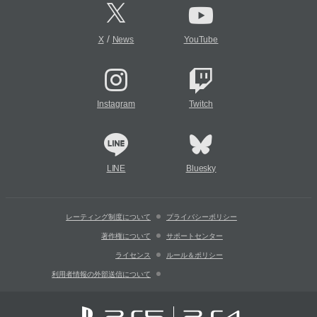
/
X
News
YouTube
Instagram
Twitch
LINE
Bluesky
レーティング制度について
プライバシーポリシー
著作権について
サポートセンター
ライセンス
ルール＆ポリシー
利用者情報の外部送信について