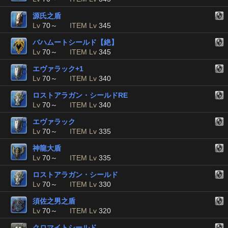
源氏之盾
Lv
70～
ITEM Lv
345
バハムートシールド【絶】
Lv
70～
ITEM Lv
345
エヴァラック+1
Lv
70～
ITEM Lv
340
ロストアラガン・シールドRE
Lv
70～
ITEM Lv
340
エヴァラック
Lv
70～
ITEM Lv
335
神龍大盾
Lv
70～
ITEM Lv
335
ロストアラガン・シールド
Lv
70～
ITEM Lv
330
須佐之男之盾
Lv
70～
ITEM Lv
320
クロマイトシールド