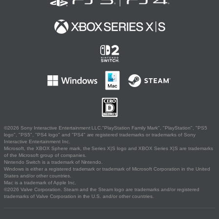
©2026 Sony Interactive Entertainment LLC."PlayStation Family Mark", "PlayStation", "PS5
logo", "PS5", "PS4 logo" and "PS4" are registered trademarks or trademarks of Sony
Interactive Entertainment Inc.
Microsoft, the XBOX Sphere mark, the Series X|S logo and XBOX Series X|S are trademarks
of the Microsoft group of companies.
Nintendo Switch is a trademark of Nintendo.
Windows is either a registered trademark or trademark of Microsoft Corporation in the United
States and/or other countries.
Mac is a trademark of Apple Inc.
©2026 Valve Corporation. Steam and the Steam logo are trademarks and/or registered
trademarks of Valve Corporation in the U.S. and/or other countries.