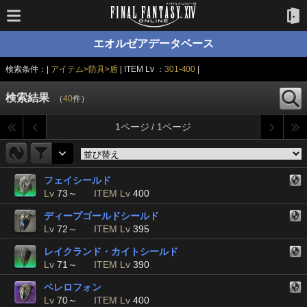
エオルゼアデータベース
検索条件：|
アイテム>防具>盾
| ITEM Lv ：
301-400
|
検索結果
（
40
件）
1ページ / 1ページ
フェイシールド
Lv
73～
ITEM Lv
400
ディープゴールドシールド
Lv
72～
ITEM Lv
395
レイクランド・カイトシールド
Lv
71～
ITEM Lv
390
ベレロフォン
Lv
70～
ITEM Lv
400