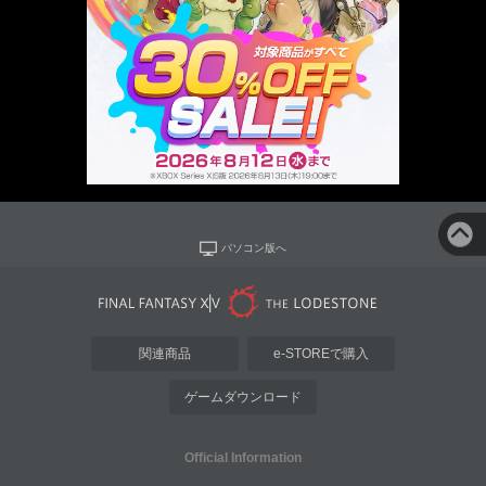
パソコン版へ
関連商品
e-STOREで購入
ゲームダウンロード
Official Information