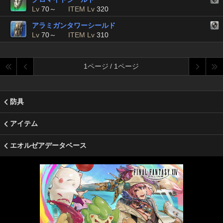
Lv
70～
ITEM Lv
320
アラミガンタワーシールド
Lv
70～
ITEM Lv
310
1ページ / 1ページ
防具
アイテム
エオルゼアデータベース