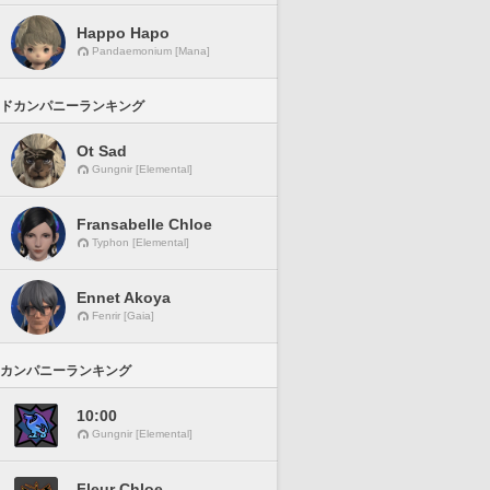
Happo Hapo
Pandaemonium [Mana]
ドカンパニーランキング
Ot Sad
Gungnir [Elemental]
Fransabelle Chloe
Typhon [Elemental]
Ennet Akoya
Fenrir [Gaia]
カンパニーランキング
10:00
Gungnir [Elemental]
Fleur Chloe