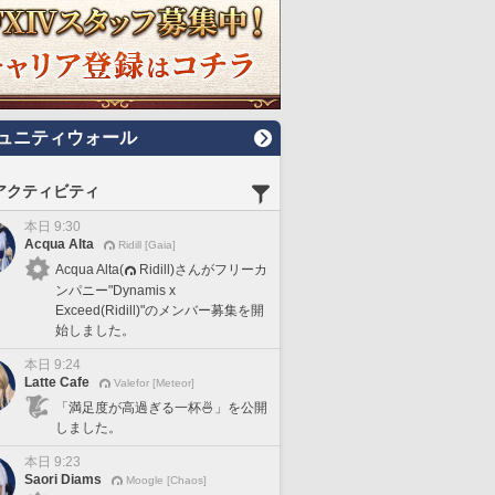
ュニティウォール
アクティビティ
本日 9:30
Acqua Alta
Ridill [Gaia]
Acqua Alta(
Ridill)さんがフリーカ
ンパニー"Dynamis x
Exceed(Ridill)"のメンバー募集を開
始しました。
本日 9:24
Latte Cafe
Valefor [Meteor]
「満足度が高過ぎる一杯🍜」を公開
しました。
本日 9:23
Saori Diams
Moogle [Chaos]