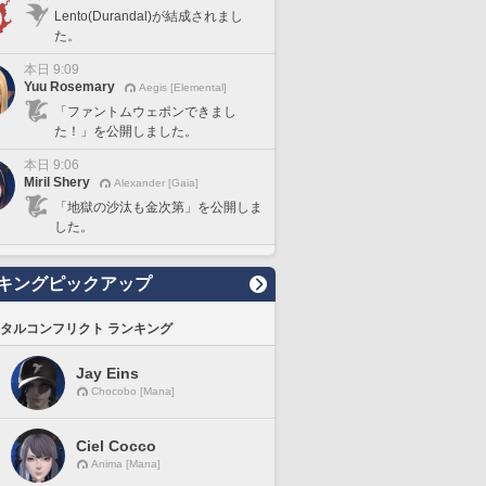
Lento(Durandal)が結成されまし
た。
本日 9:09
Yuu Rosemary
Aegis [Elemental]
「ファントムウェポンできまし
た！」を公開しました。
本日 9:06
Miril Shery
Alexander [Gaia]
「地獄の沙汰も金次第」を公開しま
した。
キングピックアップ
タルコンフリクト ランキング
Jay Eins
Chocobo [Mana]
Ciel Cocco
Anima [Mana]