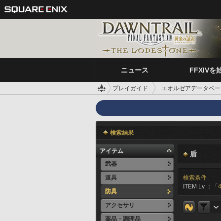
ニュース
FFXIVを
プレイガイド
エオルゼアデータベー
検索結果
アイテム
盾
武器
道具
検索条件
ITEM Lv ：「
防具
アクセサリ
薬品・調理品