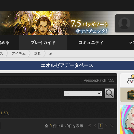
始める
プレイガイド
コミュニティ
ラ
ス
アイテム
防具
盾
エオルゼアデータベース
Version:Patch 7.55
41-50
」
全
0
件中
0
～
0
件を表示
1