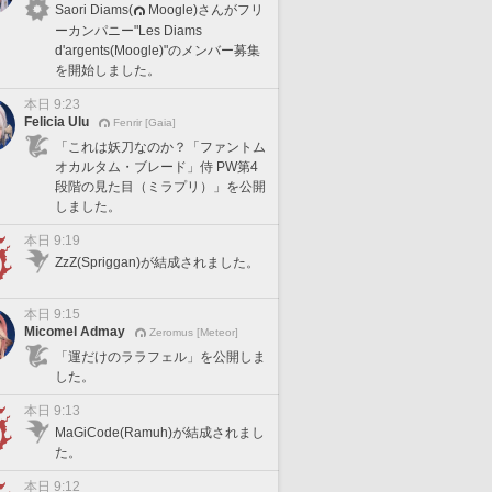
Saori Diams(
Moogle)さんがフリ
ーカンパニー"Les Diams
d'argents(Moogle)"のメンバー募集
を開始しました。
本日 9:23
Felicia Ulu
Fenrir [Gaia]
「これは妖刀なのか？「ファントム
オカルタム・ブレード」侍 PW第4
段階の見た目（ミラプリ）」を公開
しました。
本日 9:19
ZzZ(Spriggan)が結成されました。
本日 9:15
Micomel Admay
Zeromus [Meteor]
「運だけのララフェル」を公開しま
した。
本日 9:13
MaGiCode(Ramuh)が結成されまし
た。
本日 9:12