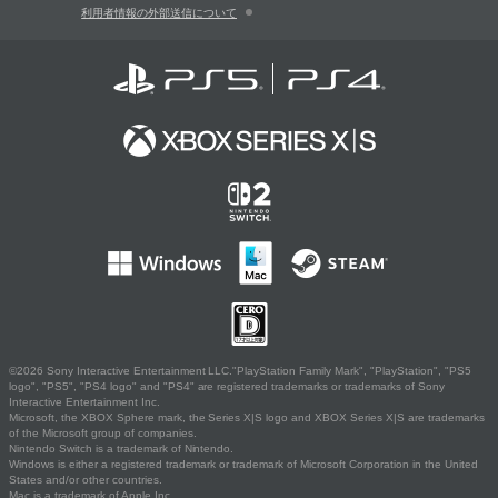
利用者情報の外部送信について
©2026 Sony Interactive Entertainment LLC."PlayStation Family Mark", "PlayStation", "PS5
logo", "PS5", "PS4 logo" and "PS4" are registered trademarks or trademarks of Sony
Interactive Entertainment Inc.
Microsoft, the XBOX Sphere mark, the Series X|S logo and XBOX Series X|S are trademarks
of the Microsoft group of companies.
Nintendo Switch is a trademark of Nintendo.
Windows is either a registered trademark or trademark of Microsoft Corporation in the United
States and/or other countries.
Mac is a trademark of Apple Inc.