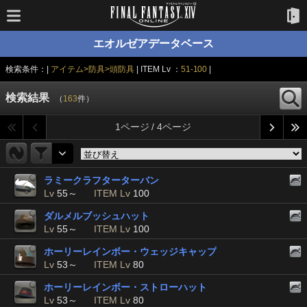
エオルゼアデータベース
検索条件：|
アイテム>防具>頭防具
| ITEM Lv ：
51-100
|
検索結果
（
163
件）
1ページ / 4ページ
ラミークラフターターバン
Lv
55～
ITEM Lv
100
ダルメルブッシュハット
Lv
55～
ITEM Lv
100
ホーリーレインボー・ウェッジキャップ
Lv
53～
ITEM Lv
80
ホーリーレインボー・ストローハット
Lv
53～
ITEM Lv
80