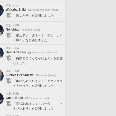
本日 2:14
Wakaba Shiki
Pandaemonium [Mana]
「家なき子」を公開しました。
本日 2:08
No Ichigo
Fenrir [Gaia]
「絶エデン 週３～５ ＠１ ナイ
ト様！」を公開しました。
本日 2:04
Dain Arduous
Mandragora [Meteor]
「白銀までにくるかなぁ？」を公開
しました。
本日 2:00
Luciola Bernadette
Hades [Mana]
「姫のためにルインド・アクアダク
トを作った」を公開しました。
本日 1:59
Guest Book
Alexander [Gaia]
「正式名称はウィスパー号。 ネ
タバレあり」を公開しました。