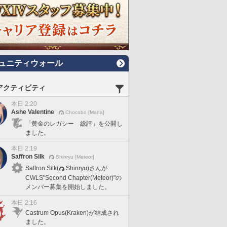
ュニティウォール
アクティビティ
本日 2:20
Ashe Valentine
Chocobo [Mana]
「黄金のレガシー 総評」を公開し
ました。
本日 2:19
Saffron Silk
Shinryu [Meteor]
Saffron Silk(
Shinryu)さんが
CWLS"Second Chapter(Meteor)"の
メンバー募集を開始しました。
本日 2:16
Castrum Opus(Kraken)が結成され
ました。