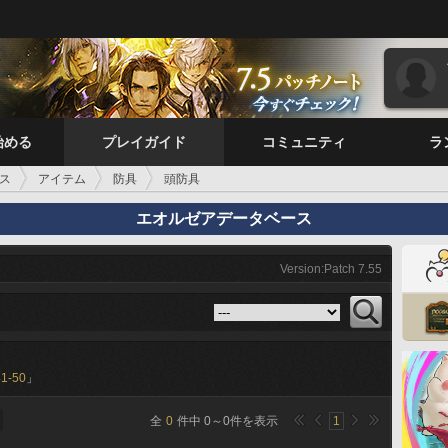
始める
プレイガイド
コミュニティ
ラ
ス
アイテム
防具
頭防具
エオルゼアデータベース
Version:Patch 7.55
41-50
」
全
0
件中
0
～
0
件を表示
1