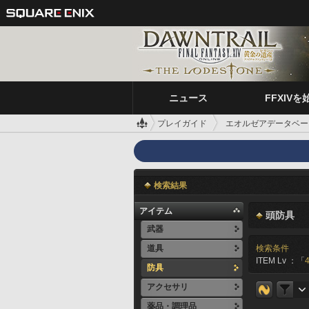
ニュース
FFXIVを
プレイガイド
エオルゼアデータベー
検索結果
アイテム
頭防具
武器
道具
検索条件
ITEM Lv ：「
防具
アクセサリ
薬品・調理品