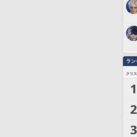
ラン
クリス
1
2
3