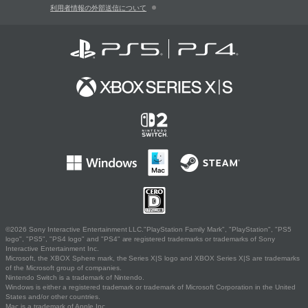
利用者情報の外部送信について
©2026 Sony Interactive Entertainment LLC."PlayStation Family Mark", "PlayStation", "PS5
logo", "PS5", "PS4 logo" and "PS4" are registered trademarks or trademarks of Sony
Interactive Entertainment Inc.
Microsoft, the XBOX Sphere mark, the Series X|S logo and XBOX Series X|S are trademarks
of the Microsoft group of companies.
Nintendo Switch is a trademark of Nintendo.
Windows is either a registered trademark or trademark of Microsoft Corporation in the United
States and/or other countries.
Mac is a trademark of Apple Inc.