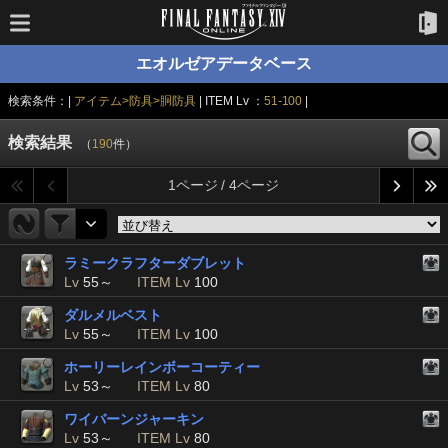
エオルゼアデータベース
検索条件：|
アイテム>防具>胴防具
| ITEM Lv ：
51-100
|
検索結果
（
190
件）
1ページ / 4ページ
ラミークラフターダブレット
Lv
55～
ITEM Lv
100
ダルメルベスト
Lv
55～
ITEM Lv
100
ホーリーレインボーコーティー
Lv
53～
ITEM Lv
80
ワイバーンジャーキン
Lv
53～
ITEM Lv
80