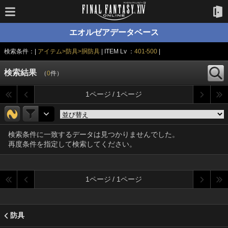
エオルゼアデータベース
検索条件：|
アイテム>防具>胴防具
| ITEM Lv ：
401-500
|
検索結果
（
0
件）
1ページ / 1ページ
検索条件に一致するデータは見つかりませんでした。
再度条件を指定して検索してください。
1ページ / 1ページ
防具