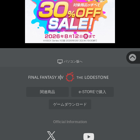
パソコン版へ
関連商品
e-STOREで購入
ゲームダウンロード
Official Information