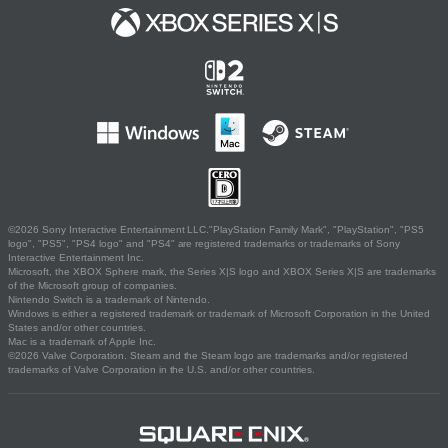
©2026 Sony Interactive Entertainment LLC."PlayStation Family Mark", "PlayStation", "PS5
logo", "PS5", "PS4 logo" and "PS4" are registered trademarks or trademarks of Sony
Interactive Entertainment Inc.
Microsoft, the XBOX Sphere mark, the Series X|S logo and XBOX Series X|S are trademarks
of the Microsoft group of companies.
Nintendo Switch is a trademark of Nintendo.
Windows is either a registered trademark or trademark of Microsoft Corporation in the United
States and/or other countries.
Mac is a trademark of Apple Inc.
©2026 Valve Corporation. Steam and the Steam logo are trademarks and/or registered
trademarks of Valve Corporation in the U.S. and/or other countries.