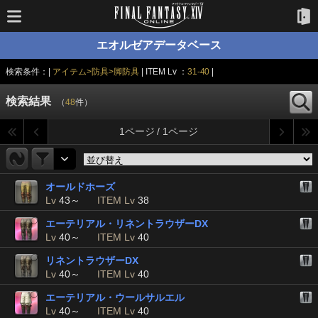
エオルゼアデータベース
検索条件：|
アイテム>防具>脚防具
| ITEM Lv ：
31-40
|
検索結果
（
48
件）
1ページ / 1ページ
オールドホーズ
Lv
43～
ITEM Lv
38
エーテリアル・リネントラウザーDX
Lv
40～
ITEM Lv
40
リネントラウザーDX
Lv
40～
ITEM Lv
40
エーテリアル・ウールサルエル
Lv
40～
ITEM Lv
40