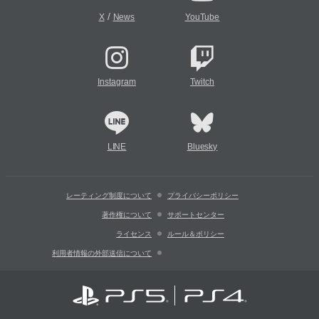
/
X
News
YouTube
Instagram
Twitch
LINE
Bluesky
レーティング制度について
プライバシーポリシー
著作権について
サポートセンター
ライセンス
ルール＆ポリシー
利用者情報の外部送信について