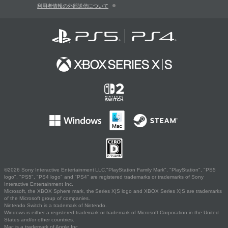
利用者情報の外部送信について
©2026 Sony Interactive Entertainment LLC."PlayStation Family Mark", "PlayStation", "PS5
logo", "PS5", "PS4 logo" and "PS4" are registered trademarks or trademarks of Sony
Interactive Entertainment Inc.
Microsoft, the XBOX Sphere mark, the Series X|S logo and XBOX Series X|S are trademarks
of the Microsoft group of companies.
Nintendo Switch is a trademark of Nintendo.
Windows is either a registered trademark or trademark of Microsoft Corporation in the United
States and/or other countries.
Mac is a trademark of Apple Inc.