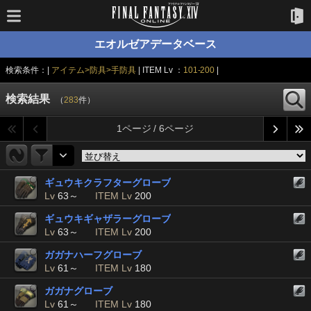
エオルゼアデータベース
検索条件：|
アイテム>防具>手防具
| ITEM Lv ：
101-200
|
検索結果
（
283
件）
1ページ / 6ページ
ギュウキクラフターグローブ
Lv
63～
ITEM Lv
200
ギュウキギャザラーグローブ
Lv
63～
ITEM Lv
200
ガガナハーフグローブ
Lv
61～
ITEM Lv
180
ガガナグローブ
Lv
61～
ITEM Lv
180