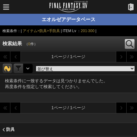
エオルゼアデータベース
検索条件：|
アイテム>防具>手防具
| ITEM Lv ：
201-300
|
検索結果
（
0
件）
1ページ / 1ページ
検索条件に一致するデータは見つかりませんでした。
再度条件を指定して検索してください。
1ページ / 1ページ
防具