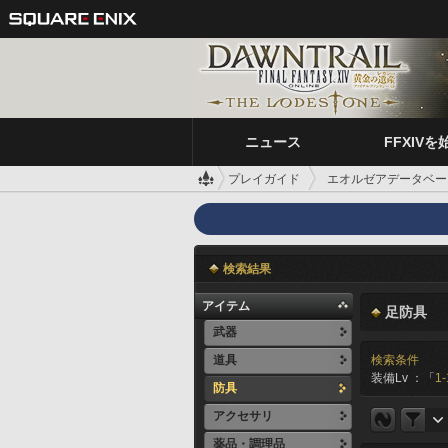
ニュース
FFXIVを
プレイガイド
エオルゼアデータベー
検索結果
アイテム
足防具
武器
道具
検索条件
装備Lv ：「
1-
防具
アクセサリ
薬品・調理品