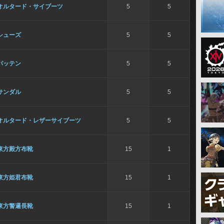
オルタード・サイブーツ
5
5
シューズ
5
5
パッテン
5
5
サンダル
5
5
オルタード・レザーサイブーツ
5
5
東方殿方布靴
15
1
東方姫君布靴
15
1
東方警邏長靴
15
1