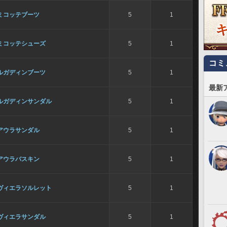
ミコッテブーツ
5
1
ミコッテシューズ
5
1
コミ
ルガディンブーツ
5
1
最新
ルガディンサンダル
5
1
アウラサンダル
5
1
アウラバスキン
5
1
ヴィエラソルレット
5
1
ヴィエラサンダル
5
1