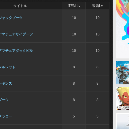
タイトル
ITEM Lv
装備Lv
ジャックブーツ
10
10
アマチュアサイブーツ
10
10
アマチュアダックビル
10
10
ソルレット
8
8
レギンス
8
8
ブーツ
8
8
クラコー
5
5