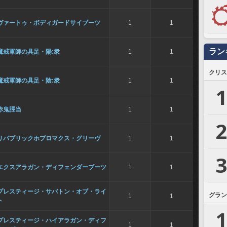
ヴァートゥ・ボディガードサイブーツ
1
1
ラン
魔戒軍師の具足・陽:衆
1
1
クリス
魔戒軍師の具足・陰:衆
1
1
1
赤鬼脛当
1
1
2
リパブリックホプロマクス・グリーヴ
1
1
3
エクスアラガン・ディフェンダーブーツ
1
1
プレスティージ・サバトン・オブ・ライ
グラン
1
1
ト
1
プレスティージ・ハイアラガン・ディフ
1
1