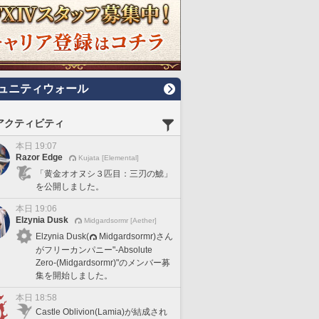
ュニティウォール
アクティビティ
本日 19:07
Razor Edge
Kujata [Elemental]
「黄金オオヌシ３匹目：三刃の鯱」
を公開しました。
本日 19:06
Elzynia Dusk
Midgardsormr [Aether]
Elzynia Dusk(
Midgardsormr)さん
がフリーカンパニー"-Absolute
Zero-(Midgardsormr)"のメンバー募
集を開始しました。
本日 18:58
Castle Oblivion(Lamia)が結成され