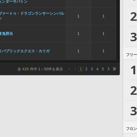
ェンダーサバトン
2
ヴァートゥ・ドラゴンランサーシンバル
1
1
ド
3
青鬼脛当
1
1
リパブリックエクエス・カリガ
1
1
フリー
1
全
426
件中
1
～
50
件を表示
1
2
3
4
5
2
3
フロン