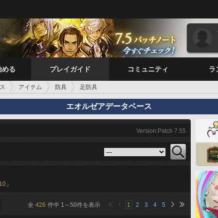
始める
プレイガイド
コミュニティ
ラ
ス
アイテム
防具
足防具
エオルゼアデータベース
Version:Patch 7.55
10
」
全
426
件中
1
～
50
件を表示
1
2
3
4
5