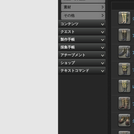
素材
その他
コンテンツ
クエスト
製作手帳
採集手帳
アチーブメント
ショップ
テキストコマンド