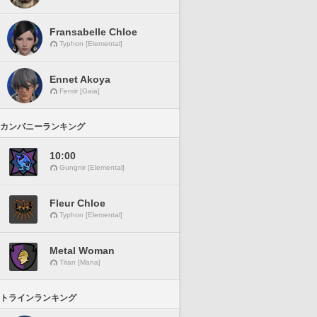
Fransabelle Chloe
Typhon [Elemental]
Ennet Akoya
Fenrir [Gaia]
カンパニーランキング
10:00
Gungnir [Elemental]
Fleur Chloe
Typhon [Elemental]
Metal Woman
Titan [Mana]
トラインランキング