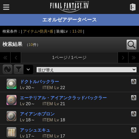
エオルゼアデータベース
検索条件：|
アイテム>防具>盾
| 装備Lv ：
11-20
|
検索結果
（
10
件）
1ページ / 1ページ
ドクトルバックラー
Lv
20～
ITEM Lv
22
エーテリアル・アイアンクラッドバックラー
Lv
20～
ITEM Lv
21
アイアンホプロン
Lv
18～
ITEM Lv
18
アッシュエキュ
Lv
17～
ITEM Lv
17