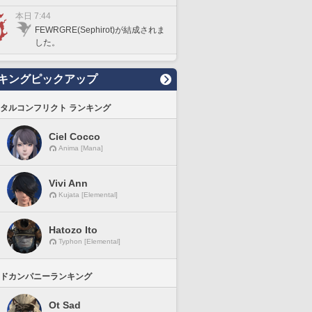
本日 7:44
FEWRGRE(Sephirot)が結成されま
した。
キングピックアップ
タルコンフリクト ランキング
Ciel Cocco
Anima [Mana]
Vivi Ann
Kujata [Elemental]
Hatozo Ito
Typhon [Elemental]
ドカンパニーランキング
Ot Sad