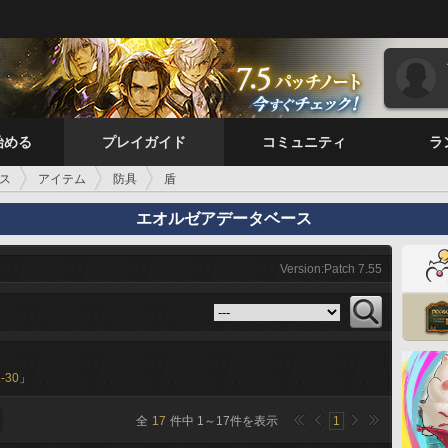
始める
プレイガイド
コミュニティ
ラ
ス
アイテム
防具
盾
エオルゼアデータベース
Version:Patch 7.55
-30
」
全
17
件中
1
～
17
件を表示
1