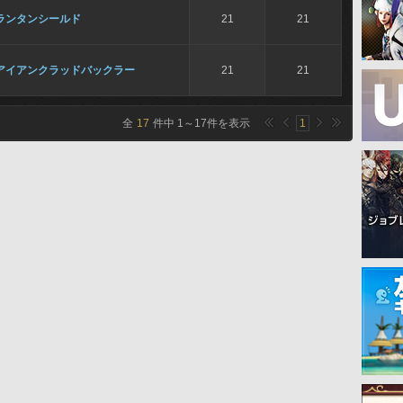
ランタンシールド
21
21
アイアンクラッドバックラー
21
21
全
17
件中
1
～
17
件を表示
1