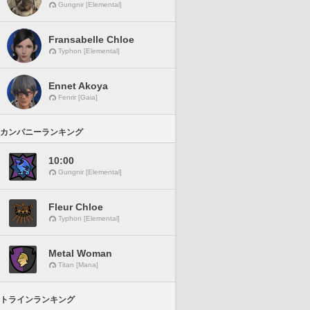
Gungnir [Elemental]
Fransabelle Chloe
Typhon [Elemental]
Ennet Akoya
Fenrir [Gaia]
カンパニーランキング
10:00
Gungnir [Elemental]
Fleur Chloe
Typhon [Elemental]
Metal Woman
Titan [Mana]
トラインランキング