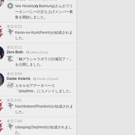
Vee Nivalis(
Balmung)さんがフリ
ーカンパニーの立ち上げメンバー募
集を開始しました。
本日 8:12
Kemo-no-Kuni(Fenrir)が結成されま
した。
本日 8:11
Zero Bofc
Ultima [Gaia]
「極グラシャラボラス討滅完了！」
を公開しました。
本日 8:04
Dante Asteris
Goblin [Crystal]
エオルゼアデータベース
「/playtime」にコメントしました。
本日 8:01
Nachtraben(Phantom)が結成されま
した。
本日 7:44
cdasgreg(Sephirot)が結成されまし
た。