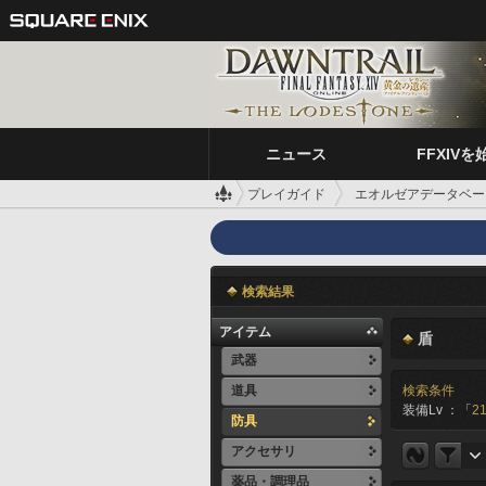
ニュース
FFXIVを
プレイガイド
エオルゼアデータベー
検索結果
アイテム
盾
武器
道具
検索条件
装備Lv ：「
21
防具
アクセサリ
薬品・調理品