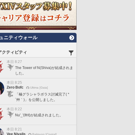
ュニティウォール
アクティビティ
本日 8:27
The Tower of N(Shiva)が結成されま
した。
本日 8:25
Zero Bofc
Ultima [Gaia]
「極グラシャラボラス討滅完了( *
´艸｀)」を公開しました。
本日 8:22
Nu'_'(Ifrit)が結成されました。
本日 8:21
Vee Nivalis
Balmung [Crystal]