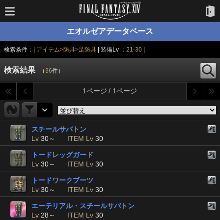
エオルゼアデータベース
検索条件：|
アイテム>防具>足防具
| 装備Lv ：
21-30
|
検索結果
（
36
件）
1ページ / 1ページ
スチールサバトン
Lv
30～
ITEM Lv
30
トードレッグガード
Lv
30～
ITEM Lv
30
トードワークブーツ
Lv
30～
ITEM Lv
30
エーテリアル・スチールサバトン
Lv
28～
ITEM Lv
30