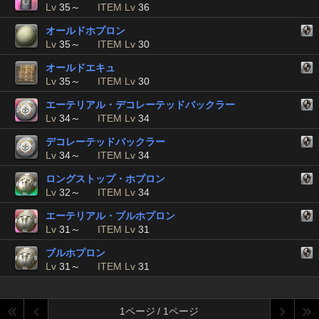
Lv
35～
ITEM Lv
36
オールドホプロン
Lv
35～
ITEM Lv
30
オールドエキュ
Lv
35～
ITEM Lv
30
エーテリアル・デコレーテッドバックラー
Lv
34～
ITEM Lv
34
デコレーテッドバックラー
Lv
34～
ITEM Lv
34
ロングストップ・ホプロン
Lv
32～
ITEM Lv
34
エーテリアル・ブルホプロン
Lv
31～
ITEM Lv
31
ブルホプロン
Lv
31～
ITEM Lv
31
1ページ / 1ページ