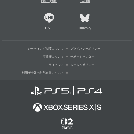
Instagram
Twitch
LINE
Bluesky
レーティング制度について
プライバシーポリシー
著作権について
サポートセンター
ライセンス
ルール＆ポリシー
利用者情報の外部送信について