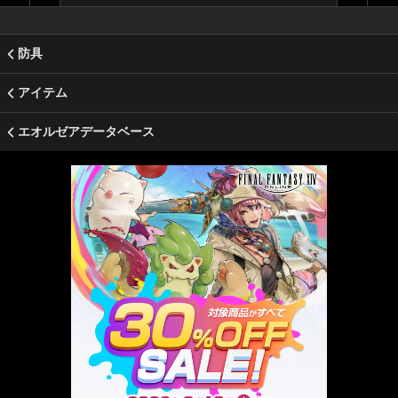
防具
アイテム
エオルゼアデータベース