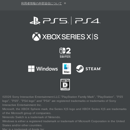
利用者情報の外部送信について
©2026 Sony Interactive Entertainment LLC."PlayStation Family Mark", "PlayStation", "PS5
logo", "PS5", "PS4 logo" and "PS4" are registered trademarks or trademarks of Sony
Interactive Entertainment Inc.
Microsoft, the XBOX Sphere mark, the Series X|S logo and XBOX Series X|S are trademarks
of the Microsoft group of companies.
Nintendo Switch is a trademark of Nintendo.
Windows is either a registered trademark or trademark of Microsoft Corporation in the United
States and/or other countries.
Mac is a trademark of Apple Inc.