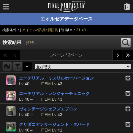
エオルゼアデータベース
検索条件：|
アイテム>防具>胴防具
| 装備Lv ：
31-40
|
検索結果
（
67
件）
1ページ / 2ページ
エーテリアル・ミスリルホーバージョン
Lv
40～
ITEM Lv
43
エーテリアル・レンジャーチュニック
Lv
40～
ITEM Lv
43
ヴィンテージシェフズエプロン
Lv
40～
ITEM Lv
43
グリダニアンサージェント・タバード
Lv
40～
ITEM Lv
41