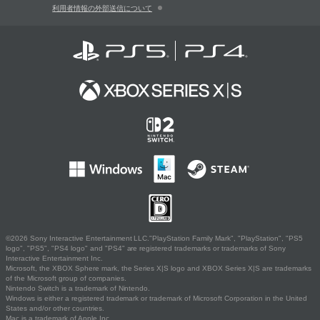
利用者情報の外部送信について
©2026 Sony Interactive Entertainment LLC."PlayStation Family Mark", "PlayStation", "PS5
logo", "PS5", "PS4 logo" and "PS4" are registered trademarks or trademarks of Sony
Interactive Entertainment Inc.
Microsoft, the XBOX Sphere mark, the Series X|S logo and XBOX Series X|S are trademarks
of the Microsoft group of companies.
Nintendo Switch is a trademark of Nintendo.
Windows is either a registered trademark or trademark of Microsoft Corporation in the United
States and/or other countries.
Mac is a trademark of Apple Inc.