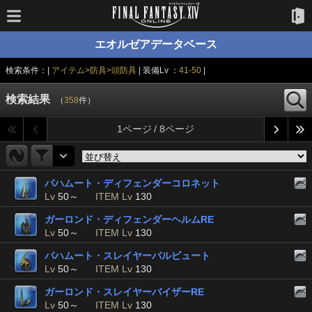
エオルゼアデータベース
検索条件：|
アイテム>防具>頭防具
| 装備Lv ：
41-50
|
検索結果
（
358
件）
1ページ / 8ページ
バハムート・ディフェンダーコロネット
Lv
50～
ITEM Lv
130
ガーロンド・ディフェンダーヘルムRE
Lv
50～
ITEM Lv
130
バハムート・スレイヤーバルビュート
Lv
50～
ITEM Lv
130
ガーロンド・スレイヤーバイザーRE
Lv
50～
ITEM Lv
130