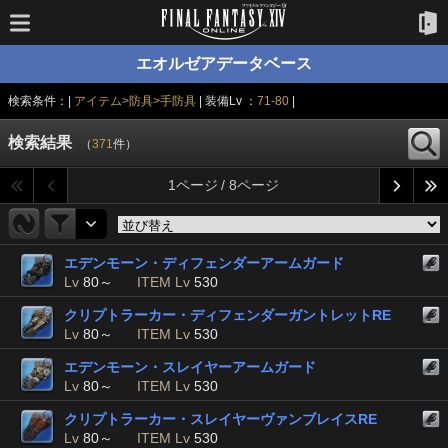
エオルゼアデータベース
検索条件：|
アイテム>防具>手防具
| 装備Lv ：
71-80
|
検索結果
（
371
件）
1ページ / 8ページ
エデンモーン・ディフェンダーアームガード
Lv
80～
ITEM Lv
530
クリプトラーカー・ディフェンダーガントレットRE
Lv
80～
ITEM Lv
530
エデンモーン・スレイヤーアームガード
Lv
80～
ITEM Lv
530
クリプトラーカー・スレイヤーヴァンブレイスRE
Lv
80～
ITEM Lv
530