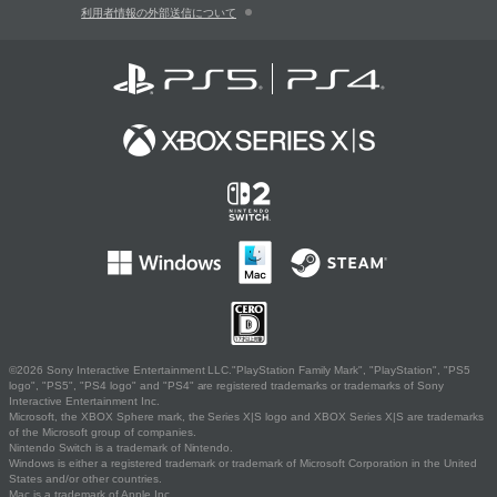
利用者情報の外部送信について
©2026 Sony Interactive Entertainment LLC."PlayStation Family Mark", "PlayStation", "PS5
logo", "PS5", "PS4 logo" and "PS4" are registered trademarks or trademarks of Sony
Interactive Entertainment Inc.
Microsoft, the XBOX Sphere mark, the Series X|S logo and XBOX Series X|S are trademarks
of the Microsoft group of companies.
Nintendo Switch is a trademark of Nintendo.
Windows is either a registered trademark or trademark of Microsoft Corporation in the United
States and/or other countries.
Mac is a trademark of Apple Inc.