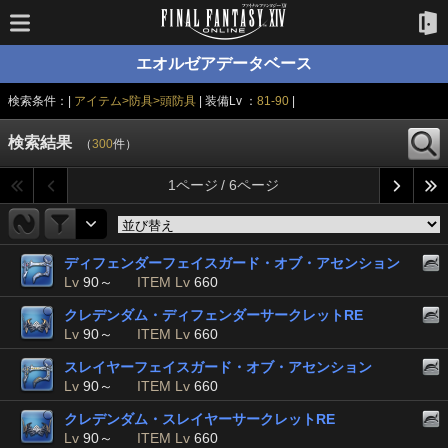
エオルゼアデータベース
検索条件：|
アイテム>防具>頭防具
| 装備Lv ：
81-90
|
検索結果
（
300
件）
1ページ / 6ページ
ディフェンダーフェイスガード・オブ・アセンション
Lv
90～
ITEM Lv
660
クレデンダム・ディフェンダーサークレットRE
Lv
90～
ITEM Lv
660
スレイヤーフェイスガード・オブ・アセンション
Lv
90～
ITEM Lv
660
クレデンダム・スレイヤーサークレットRE
Lv
90～
ITEM Lv
660