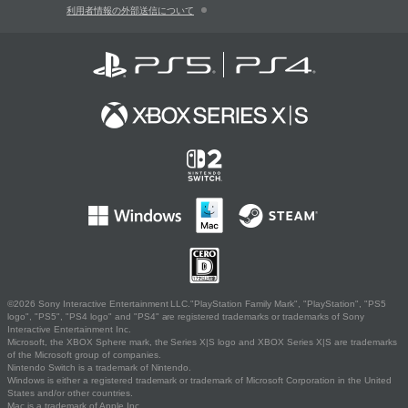
利用者情報の外部送信について
©2026 Sony Interactive Entertainment LLC."PlayStation Family Mark", "PlayStation", "PS5
logo", "PS5", "PS4 logo" and "PS4" are registered trademarks or trademarks of Sony
Interactive Entertainment Inc.
Microsoft, the XBOX Sphere mark, the Series X|S logo and XBOX Series X|S are trademarks
of the Microsoft group of companies.
Nintendo Switch is a trademark of Nintendo.
Windows is either a registered trademark or trademark of Microsoft Corporation in the United
States and/or other countries.
Mac is a trademark of Apple Inc.