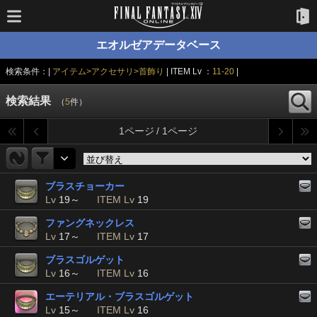
エオルゼアデータベース
検索条件：|
アイテム>アクセサリ>首飾り
| ITEM Lv ：
11-20
|
検索結果
（
5
件）
1ページ / 1ページ
ブラスチョーカー
Lv
19～
ITEM Lv
19
ファングネックレス
Lv
17～
ITEM Lv
17
ブラスゴルゲット
Lv
16～
ITEM Lv
16
エーテリアル・ブラスゴルゲット
Lv
15～
ITEM Lv
16