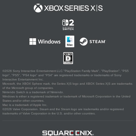
©2026 Sony Interactive Entertainment LLC."PlayStation Family Mark", "PlayStation", "PS5
logo", "PS5", "PS4 logo" and "PS4" are registered trademarks or trademarks of Sony
Interactive Entertainment Inc.
Microsoft, the XBOX Sphere mark, the Series X|S logo and XBOX Series X|S are trademarks
of the Microsoft group of companies.
Nintendo Switch is a trademark of Nintendo.
Windows is either a registered trademark or trademark of Microsoft Corporation in the United
States and/or other countries.
Mac is a trademark of Apple Inc.
©2026 Valve Corporation. Steam and the Steam logo are trademarks and/or registered
trademarks of Valve Corporation in the U.S. and/or other countries.