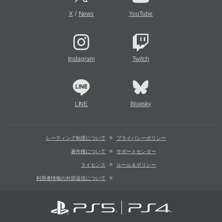
/
X
News
YouTube
Instagram
Twitch
LINE
Bluesky
レーティング制度について
プライバシーポリシー
著作権について
サポートセンター
ライセンス
ルール＆ポリシー
利用者情報の外部送信について