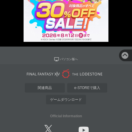
パソコン版へ
関連商品
e-STOREで購入
ゲームダウンロード
Official Information