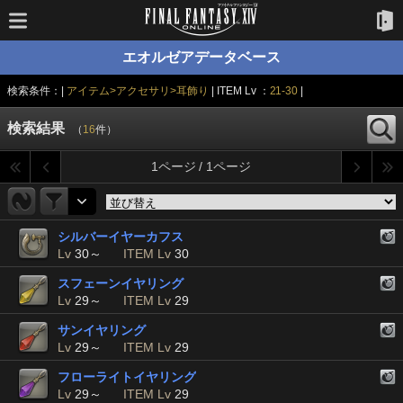
エオルゼアデータベース
検索条件：|
アイテム>アクセサリ>耳飾り
| ITEM Lv ：
21-30
|
検索結果
（
16
件）
1ページ / 1ページ
シルバーイヤーカフス
Lv
30～
ITEM Lv
30
スフェーンイヤリング
Lv
29～
ITEM Lv
29
サンイヤリング
Lv
29～
ITEM Lv
29
フローライトイヤリング
Lv
29～
ITEM Lv
29