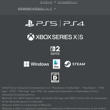
ライセンス
ルール＆ポリシー
利用者情報の外部送信について
©2026 Sony Interactive Entertainment LLC."PlayStation Family Mark", "PlayStation", "PS5
logo", "PS5", "PS4 logo" and "PS4" are registered trademarks or trademarks of Sony
Interactive Entertainment Inc.
Microsoft, the XBOX Sphere mark, the Series X|S logo and XBOX Series X|S are trademarks
of the Microsoft group of companies.
Nintendo Switch is a trademark of Nintendo.
Windows is either a registered trademark or trademark of Microsoft Corporation in the United