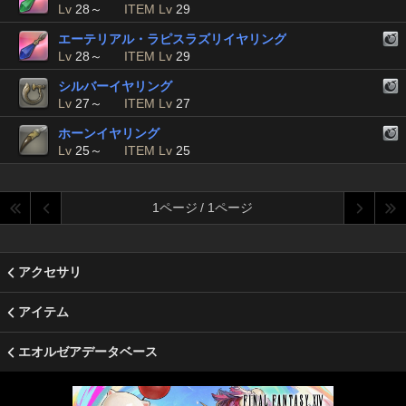
Lv
28～
ITEM Lv
29
エーテリアル・ラピスラズリイヤリング
Lv
28～
ITEM Lv
29
シルバーイヤリング
Lv
27～
ITEM Lv
27
ホーンイヤリング
Lv
25～
ITEM Lv
25
1ページ / 1ページ
アクセサリ
アイテム
エオルゼアデータベース