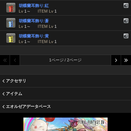
胡蝶蘭耳飾り:紅
Lv
1～
ITEM Lv
1
胡蝶蘭耳飾り:蒼
Lv
1～
ITEM Lv
1
胡蝶蘭耳飾り:黄
Lv
1～
ITEM Lv
1
1ページ / 2ページ
アクセサリ
アイテム
エオルゼアデータベース