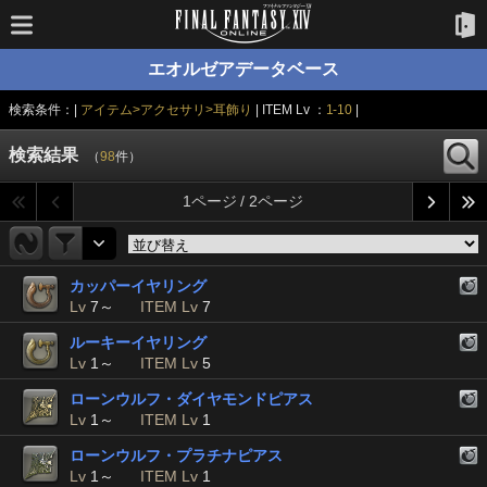
エオルゼアデータベース
検索条件：|
アイテム>アクセサリ>耳飾り
| ITEM Lv ：
1-10
|
検索結果
（
98
件）
1ページ / 2ページ
カッパーイヤリング
Lv
7～
ITEM Lv
7
ルーキーイヤリング
Lv
1～
ITEM Lv
5
ローンウルフ・ダイヤモンドピアス
Lv
1～
ITEM Lv
1
ローンウルフ・プラチナピアス
Lv
1～
ITEM Lv
1