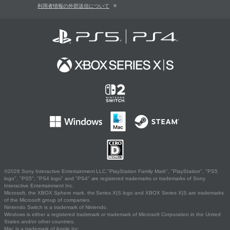
利用者情報の外部送信について
©2026 Sony Interactive Entertainment LLC."PlayStation Family Mark", "PlayStation", "PS5
logo", "PS5", "PS4 logo" and "PS4" are registered trademarks or trademarks of Sony
Interactive Entertainment Inc.
Microsoft, the XBOX Sphere mark, the Series X|S logo and XBOX Series X|S are trademarks
of the Microsoft group of companies.
Nintendo Switch is a trademark of Nintendo.
Windows is either a registered trademark or trademark of Microsoft Corporation in the United
States and/or other countries.
Mac is a trademark of Apple Inc.