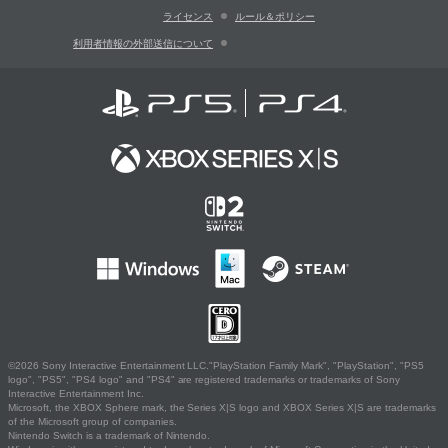
ライセンス
ルール＆ポリシー
利用者情報の外部送信について
©2026 Sony Interactive Entertainment LLC."PlayStation Family Mark", "PlayStation", "PS5
logo", "PS5", "PS4 logo" and "PS4" are registered trademarks or trademarks of Sony
Interactive Entertainment Inc.
Microsoft, the XBOX Sphere mark, the Series X|S logo and XBOX Series X|S are trademarks
of the Microsoft group of companies.
Nintendo Switch is a trademark of Nintendo.