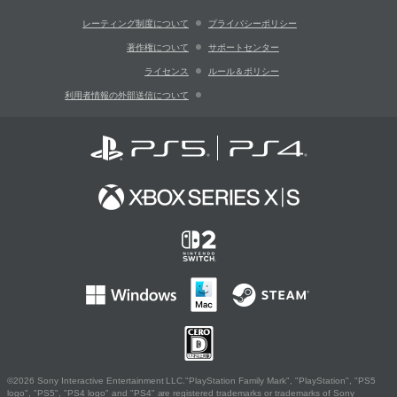
レーティング制度について
プライバシーポリシー
著作権について
サポートセンター
ライセンス
ルール＆ポリシー
利用者情報の外部送信について
©2026 Sony Interactive Entertainment LLC."PlayStation Family Mark", "PlayStation", "PS5
logo", "PS5", "PS4 logo" and "PS4" are registered trademarks or trademarks of Sony