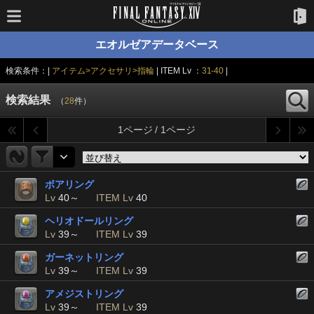
エオルゼアデータベース
検索条件：|
アイテム>アクセサリ>指輪
| ITEM Lv ：
31-40
|
検索結果
（
28
件）
1ページ / 1ページ
ボアリング
Lv
40～
ITEM Lv
40
ヘリオドールリング
Lv
39～
ITEM Lv
39
ガーネットリング
Lv
39～
ITEM Lv
39
アメジストリング
Lv
39～
ITEM Lv
39