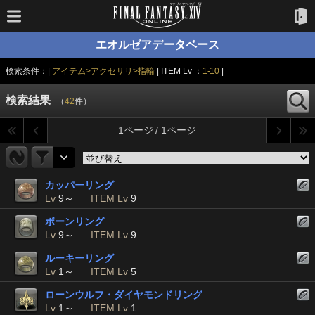
エオルゼアデータベース
検索条件：|
アイテム>アクセサリ>指輪
| ITEM Lv ：
1-10
|
検索結果
（
42
件）
1ページ / 1ページ
カッパーリング
Lv
9～
ITEM Lv
9
ボーンリング
Lv
9～
ITEM Lv
9
ルーキーリング
Lv
1～
ITEM Lv
5
ローンウルフ・ダイヤモンドリング
Lv
1～
ITEM Lv
1