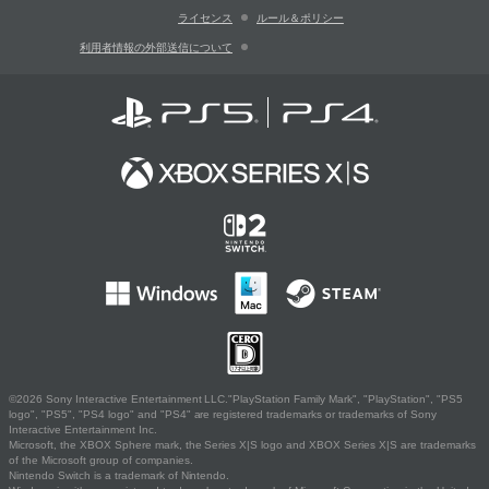
ライセンス
ルール＆ポリシー
利用者情報の外部送信について
©2026 Sony Interactive Entertainment LLC."PlayStation Family Mark", "PlayStation", "PS5
logo", "PS5", "PS4 logo" and "PS4" are registered trademarks or trademarks of Sony
Interactive Entertainment Inc.
Microsoft, the XBOX Sphere mark, the Series X|S logo and XBOX Series X|S are trademarks
of the Microsoft group of companies.
Nintendo Switch is a trademark of Nintendo.