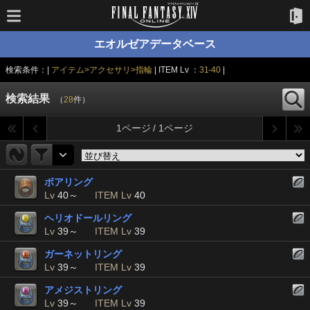
エオルゼアデータベース
検索条件：|
アイテム>アクセサリ>指輪
| ITEM Lv ：
31-40
|
検索結果
（
28
件）
1ページ / 1ページ
ボアリング
Lv
40～
ITEM Lv
40
ヘリオドールリング
Lv
39～
ITEM Lv
39
ガーネットリング
Lv
39～
ITEM Lv
39
アメジストリング
Lv
39～
ITEM Lv
39