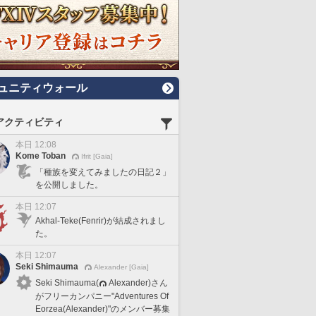
ュニティウォール
アクティビティ
本日 12:08
Kome Toban
Ifrit [Gaia]
「種族を変えてみましたの日記２」
を公開しました。
本日 12:07
Akhal-Teke(Fenrir)が結成されまし
た。
本日 12:07
Seki Shimauma
Alexander [Gaia]
Seki Shimauma(
Alexander)さん
がフリーカンパニー"Adventures Of
Eorzea(Alexander)"のメンバー募集