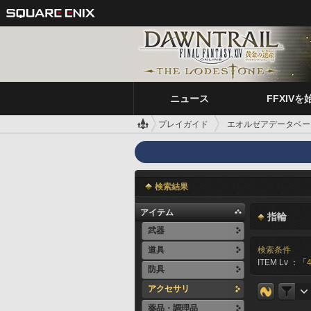
ニュース
FFXIVを
プレイガイド
エオルゼアデータベー
検索結果
アイテム
指輪
武器
道具
検索条件
ITEM Lv ：「
防具
アクセサリ
薬品・調理品