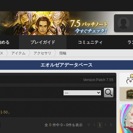
始める
プレイガイド
コミュニティ
ラ
ス
アイテム
アクセサリ
指輪
エオルゼアデータベース
Version:Patch 7.55
41-50
」
全
0
件中
0
～
0
件を表示
1