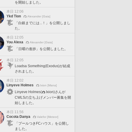
を開始しました。
本日 12:06
Ykd Tion
Alexander [Gaia]
「白銀までには...！」を公開しまし
た。
本日 12:05
You Alexa
Alexander [Gaia]
「日曜の進捗」を公開しました。
本日 12:05
Loadsa Something(Exodus)が結成
されました。
本日 12:02
Linyeve Holmes
Ixion [Mana]
Linyeve Holmes(
Ixion)さんが
CWLSの立ち上げメンバー募集を開
始しました。
本日 11:56
Cocota Danya
Valefor [Meteor]
「プールつきFCハウス」を公開し
ました。