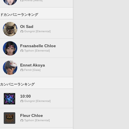
Anima [Mana]
ドカンパニーランキング
Ot Sad
Gungnir [Elemental]
Fransabelle Chloe
Typhon [Elemental]
Ennet Akoya
Fenrir [Gaia]
カンパニーランキング
10:00
Gungnir [Elemental]
Fleur Chloe
Typhon [Elemental]