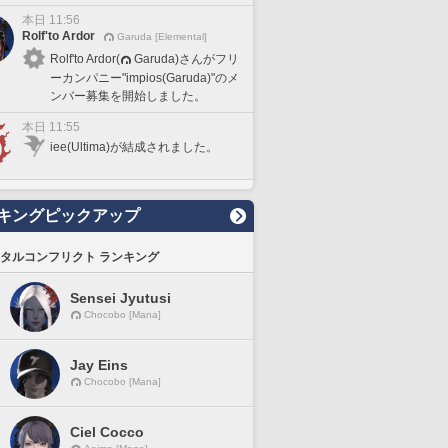
本日 11:56
Rolf'to Ardor
Garuda [Elemental]
Rolf'to Ardor(
Garuda)さんがフリ
ーカンパニー"impios(Garuda)"のメ
ンバー募集を開始しました。
本日 11:55
iee(Ultima)が結成されました。
キングピックアップ
タルコンフリクト ランキング
Sensei Jyutusi
Chocobo [Mana]
Jay Eins
Chocobo [Mana]
Ciel Cocco