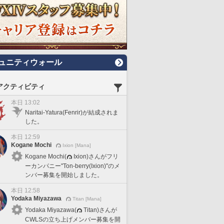
ュニティウォール
アクティビティ
本日 13:02
Naritai-Yatura(Fenrir)が結成されま
した。
本日 12:59
Kogane Mochi
Ixion [Mana]
Kogane Mochi(
Ixion)さんがフリ
ーカンパニー"Ton-berry(Ixion)"のメ
ンバー募集を開始しました。
本日 12:58
Yodaka Miyazawa
Titan [Mana]
Yodaka Miyazawa(
Titan)さんが
CWLSの立ち上げメンバー募集を開