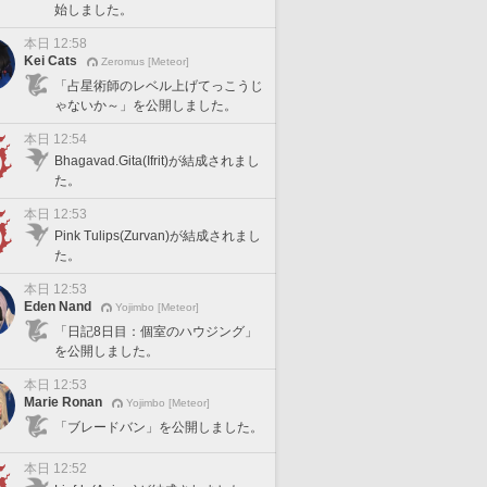
始しました。
本日 12:58
Kei Cats
Zeromus [Meteor]
「占星術師のレベル上げてっこうじ
ゃないか～」を公開しました。
本日 12:54
Bhagavad.Gita(Ifrit)が結成されまし
た。
本日 12:53
Pink Tulips(Zurvan)が結成されまし
た。
本日 12:53
Eden Nand
Yojimbo [Meteor]
「日記8日目：個室のハウジング」
を公開しました。
本日 12:53
Marie Ronan
Yojimbo [Meteor]
「ブレードバン」を公開しました。
本日 12:52