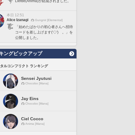
Liefde(Anima)が結成されました。
本日 12:51
Alice Izanagi
Gungnir [Elemental]
「始めたばかりの初心者さんへ招待
コードを差し上げます('◇')ゞ。」を
公開しました。
キングピックアップ
タルコンフリクト ランキング
Sensei Jyutusi
Chocobo [Mana]
Jay Eins
Chocobo [Mana]
Ciel Cocco
Anima [Mana]