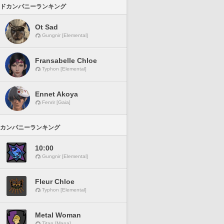
ドカンパニーランキング
Ot Sad
Gungnir [Elemental]
Fransabelle Chloe
Typhon [Elemental]
Ennet Akoya
Fenrir [Gaia]
カンパニーランキング
10:00
Gungnir [Elemental]
Fleur Chloe
Typhon [Elemental]
Metal Woman
Titan [Mana]