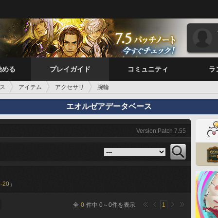
始める
プレイガイド
コミュニティ
ラ
ス
アイテム
アクセサリ
腕輪
エオルゼアデータベース
Version:Patch 7.55
-20
」
全
0
件中
0
～
0
件を表示
1