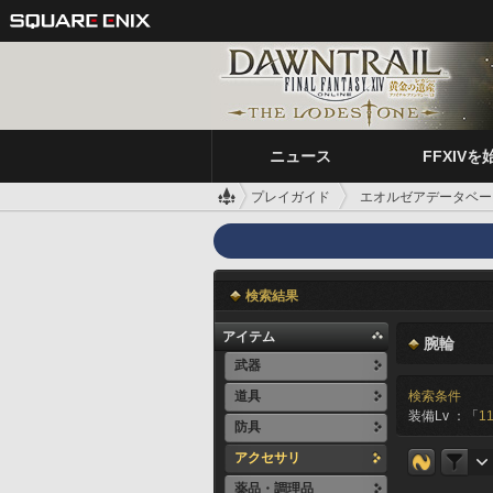
ニュース
FFXIVを
プレイガイド
エオルゼアデータベー
検索結果
アイテム
腕輪
武器
道具
検索条件
装備Lv ：「
11
防具
アクセサリ
薬品・調理品